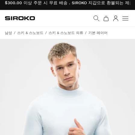
$300.00 이상 주문 시 무료 배송 . SIROKO 지갑으로 환불되는 제
Siroko.com
홈페이지로 이동
로그인
남성
스키 & 스노보드
스키 & 스노보드 의류
기본 레이어