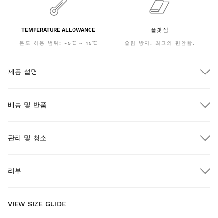
TEMPERATURE ALLOWANCE
플랫 심
온도 허용 범위: -5℃ ~ 15℃
쓸림 방지. 최고의 편안함.
제품 설명
배송 및 반품
관리 및 청소
$300.00 이상 주문 시 무료 배송
리뷰
택배
$300.00 이상 주문 시
무료
New content loaded
- No reviews collected for this product yet -
VIEW SIZE GUIDE
Be the first to write a review