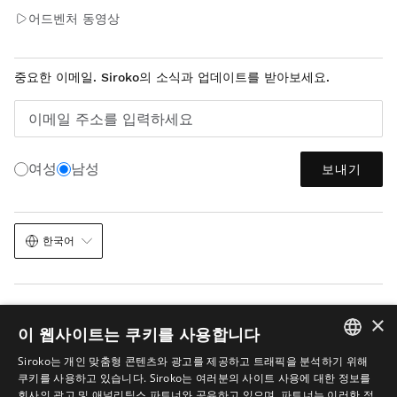
어드벤처 동영상
중요한 이메일. Siroko의 소식과 업데이트를 받아보세요.
이메일 주소를 입력하세요
여성
남성
보내기
한국어
×
이 웹사이트는 쿠키를 사용합니다
Siroko는 개인 맞춤형 콘텐츠와 광고를 제공하고 트래픽을 분석하기 위해
법적 고지
쿠키
이용 약관
이미지 내 AI
사이트맵
SPANISH
쿠키를 사용하고 있습니다. Siroko는 여러분의 사이트 사용에 대한 정보를
© 2026 Siroko
회사의 광고 및 애널리틱스 파트너와 공유하고 있으며, 파트너는 이러한 정