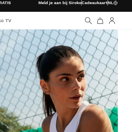
RATIS
Meld je aan bij Siroko
Cadeaukaart
NL
ko TV
Inloggen