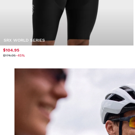
SRX WORLD SERIES
$104.95
$174.95
-45%