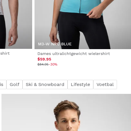
M3-W NRC BLUE
shirt
Dames ultralichtgewicht wielershirt
$59.95
$84.95
-30%
is
Golf
Ski & Snowboard
Lifestyle
Voetbal