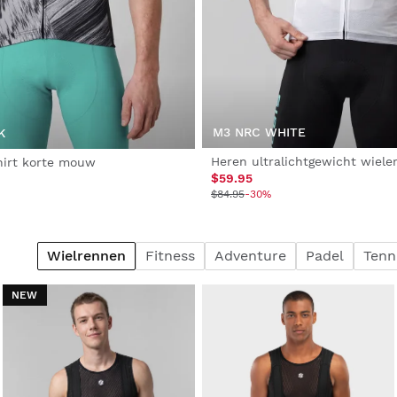
M3 NRC WHITE
K
Heren ultralichtgewicht wieler
hirt korte mouw
$59.95
$84.95
-30%
Wielrennen
Fitness
Adventure
Padel
Tenn
NEW