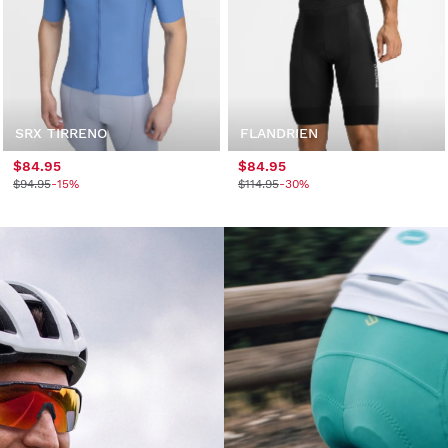
SRX TIRRENO
FLANDRIEN
$84.95
$84.95
$94.95
-15%
$114.95
-30%