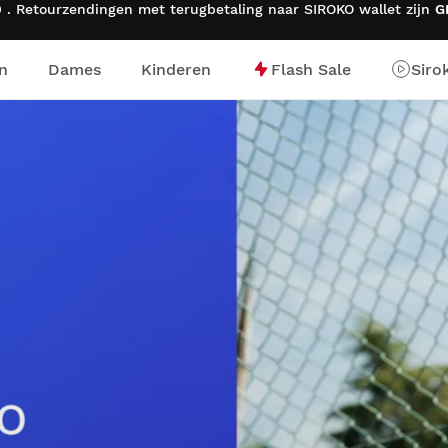
 . Retourzendingen met terugbetaling naar SIROKO wallet zijn
G
n
Dames
Kinderen
Flash Sale
Siro
ge