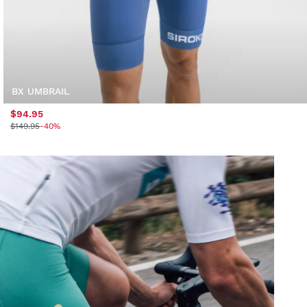
BX UMBRAIL
$94.95
$149.95
-40%