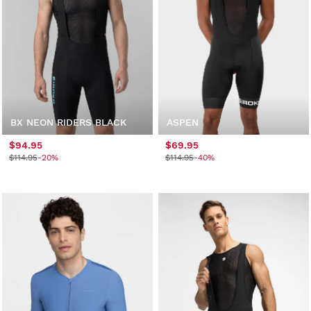
BX NEON RIDERS BLACK
ASPEN
$94.95
$69.95
$114.95
-20%
$114.95
-40%