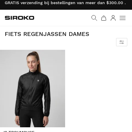
GRATIS verzending bij bestellingen van meer dan $300.00 . R
Siroko.com
Ga naar de homepage
Inloggen
Extreem waterdicht en ultralicht ontwerp dat je altijd in je zak kunt dragen voor het geval het gaat regenen.
FIETS REGENJASSEN DAMES