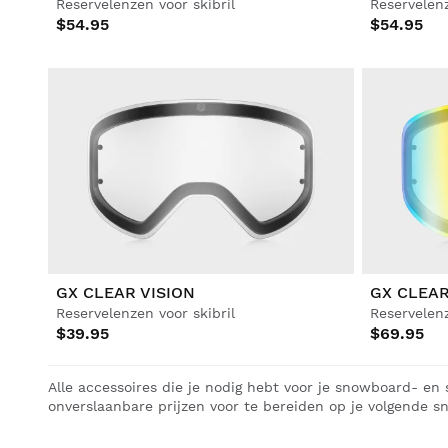
Reservelenzen voor skibril
Reservelenz
Voetbal
$54.95
$54.95
Lifestyle
Lifestyle
Voetbal
Voetbal
Collabs
Collabs
Alles bekijken Heren
Alles bekijken Dames
Alles bekijken Kinderen
GX CLEAR VISION
GX CLEA
Reservelenzen voor skibril
Reservelenz
$39.95
$69.95
Alle accessoires die je nodig hebt voor je snowboard- en s
onverslaanbare prijzen voor te bereiden op je volgende 