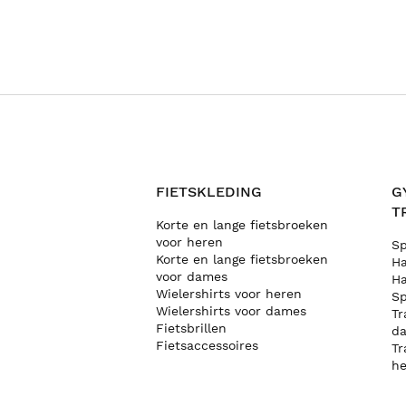
FIETSKLEDING
G
T
Korte en lange fietsbroeken
voor heren
Sp
Korte en lange fietsbroeken
Ha
voor dames
Ha
Wielershirts voor heren
Sp
Wielershirts voor dames
Tr
Fietsbrillen
d
Fietsaccessoires
Tr
he