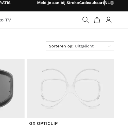
RATIS
Meld je aan bij Siroko
Cadeaukaart
NL
ko TV
Inloggen
Sorteren op
Sorteren op:
Uitgelicht
GX OPTICLIP