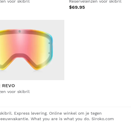
en voor skibril
Reservelenzen voor skibril
$69.95
R REVO
en voor skibril
kibril. Express levering. Online winkel om je tegen
sneeuwvakantie. What you are is what you do. Siroko.com