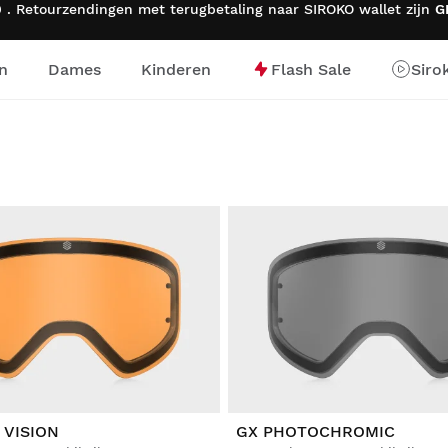
 . Retourzendingen met terugbetaling naar SIROKO wallet zijn
G
n
Dames
Kinderen
Flash Sale
Siro
ge
 VISION
GX PHOTOCHROMIC