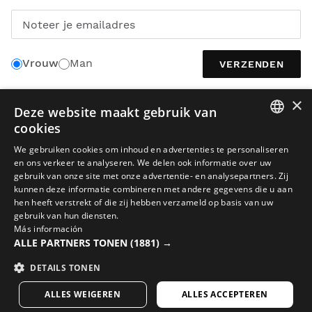
Noteer je emailadres
Vrouw
Man
VERZENDEN
×
Deze website maakt gebruik van
NEDERLANDS
cookies
SPANISH
We gebruiken cookies om inhoud en advertenties te personaliseren
en ons verkeer te analyseren. We delen ook informatie over uw
ENGLISH
gebruik van onze site met onze advertentie- en analysepartners. Zij
kunnen deze informatie combineren met andere gegevens die u aan
GREEK
hen heeft verstrekt of die zij hebben verzameld op basis van uw
DANISH
gebruik van hun diensten.
Juridische kennisgeving
Cookies
Voorwaarden
AI in beeldmateriaal
Más información
GERMAN
Sitemap
ALLE PARTNERS TONEN
(1881) →
© 2026 Siroko
FINNISH
DETAILS TONEN
FRENCH
ALLES WEIGEREN
ALLES ACCEPTEREN
DUTCH