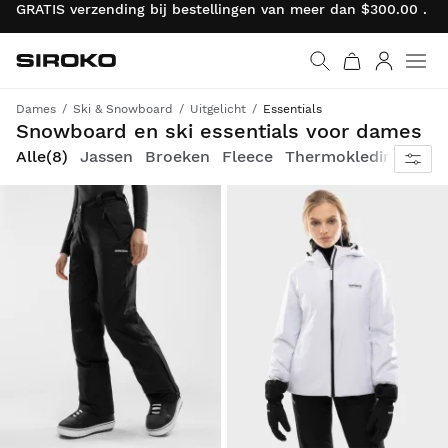
GRATIS verzending bij bestellingen van meer dan $300.00 . R
Siroko.com
Ga naar de homepage
Inloggen
Dames
Ski & Snowboard
Uitgelicht
Essentials
Core collectie: kwaliteitskleding en -accessoires voor beginners tegen scherpe prijzen
Snowboard en ski essentials voor dames
Alle
(8)
Jassen
Broeken
Fleece
Thermokleding
Core