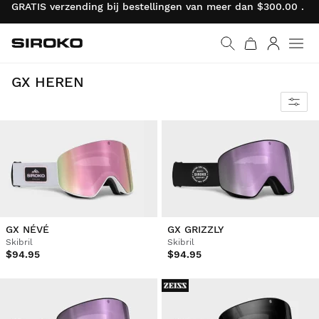
GRATIS verzending bij bestellingen van meer dan $300.00 . R
Siroko.com
Ga naar de homepage
Inloggen
De beste materialen om alles uit je passie voor skiën en snowboarden te halen.
GX HEREN
GX NÉVÉ
GX GRIZZLY
Skibril
Skibril
$94.95
$94.95