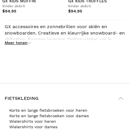
GX KIDS MUFFIN
GX KIDS TRUFFLES
Kinder skibril
Kinder skibril
$94.95
$94.95
GX accessoires en zonnebrillen voor skiën en
snowboarden. Creatieve en kleurrijke snowboard- en
skibrillen. Express levering. Online winkel om je
Meer tonen
tegen onverslaanbare prijzen voor te bereiden op je
volgende sneeuwvakantie. What you are is what you
do. Siroko.com
FIETSKLEDING
Korte en lange fietsbroeken voor heren
Korte en lange fietsbroeken voor dames
Wielershirts voor heren
Wielershirts voor dames