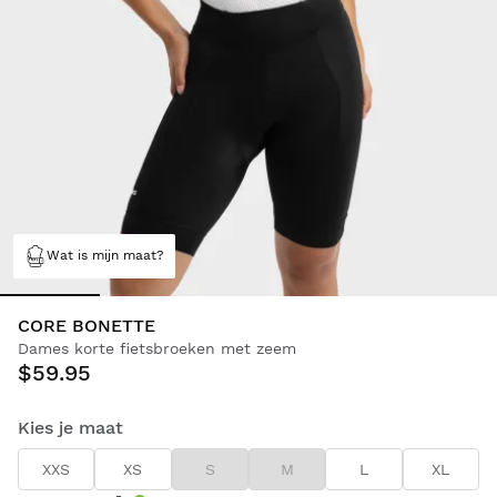
Wat is mijn maat?
CORE BONETTE
Dames korte fietsbroeken met zeem
$59.95
Kies je maat
XXS
XS
S
M
L
XL