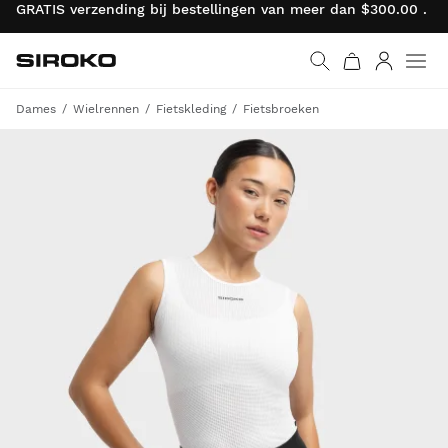
GRATIS verzending bij bestellingen van meer dan $300.00 . R
Siroko.com
Ga naar de homepage
Inloggen
Dames
Wielrennen
Fietskleding
Fietsbroeken