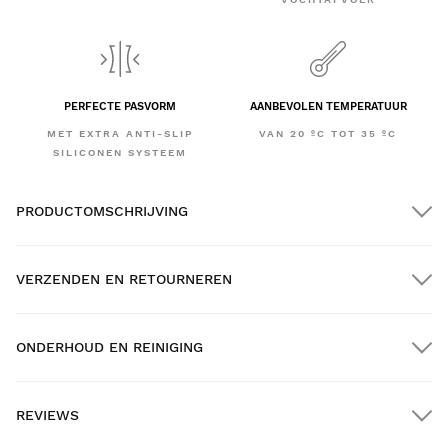
PERFECTE PASVORM
AANBEVOLEN TEMPERATUUR
MET EXTRA ANTI-SLIP
VAN 20 ºC TOT 35 ºC
SILICONEN SYSTEEM
PRODUCTOMSCHRIJVING
VERZENDEN EN RETOURNEREN
ONDERHOUD EN REINIGING
GRATIS verzending bij bestellingen van meer dan $300.00
REVIEWS
Thuisbezorging