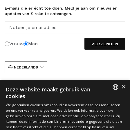
E-mails die er écht toe doen. Meld je aan om nieuws en
updates van Siroko te ontvangen.
Noteer je emailadres
Vrouw
Man
VERZENDEN
NEDERLANDS
×
Deze website maakt gebruik van
cookies
SPANISH
We gebruiken cookies om inhoud en advertenties te personaliseren
Juridische kennisgeving
Cookies
Voorwaarden
AI in beeldmateriaal
en ons verkeer te analyseren. We delen ook informatie over uw
ENGLISH
gebruik van onze site met onze advertentie- en analysepartners. Zij
Sitemap
kunnen deze informatie combineren met andere gegevens die u aan
GREEK
© 2026 Siroko
hen heeft verstrekt of die zij hebben verzameld op basis van uw