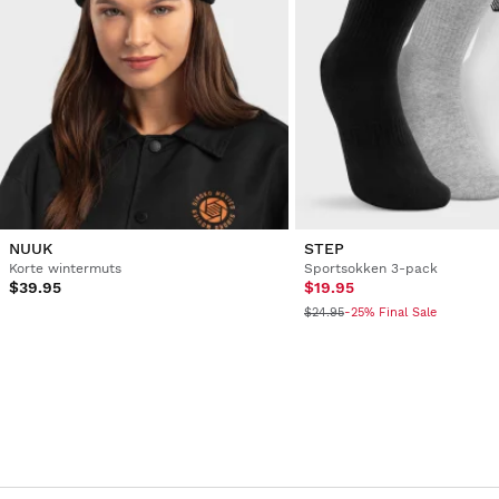
NUUK
STEP
Korte wintermuts
Sportsokken 3-pack
$39.95
$19.95
$24.95
-25% Final Sale