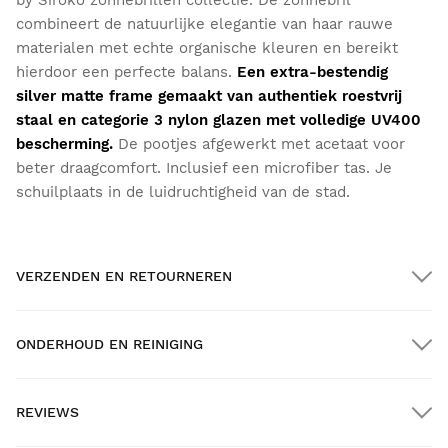
by Siroko zonnebrillen collectie. De zonnebril
combineert de natuurlijke elegantie van haar rauwe
materialen met echte organische kleuren en bereikt
hierdoor een perfecte balans.
Een extra-bestendig
silver matte frame gemaakt van authentiek roestvrij
staal en categorie 3 nylon glazen met volledige UV400
bescherming.
De pootjes afgewerkt met acetaat voor
beter draagcomfort. Inclusief een microfiber tas. Je
schuilplaats in de luidruchtigheid van de stad.
VERZENDEN EN RETOURNEREN
ONDERHOUD EN REINIGING
GRATIS verzending bij bestellingen van meer dan $300.00
REVIEWS
Thuisbezorging