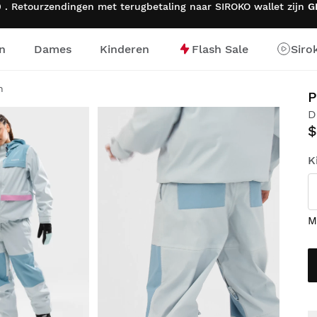
 . Retourzendingen met terugbetaling naar SIROKO wallet zijn
G
n
Dames
Kinderen
Flash Sale
Siro
ge
n
P
D
$
K
M