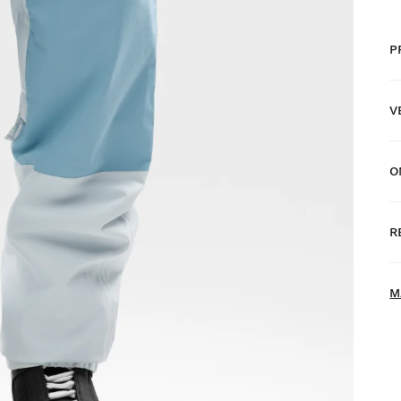
P
V
O
G
d
R
T
N
M