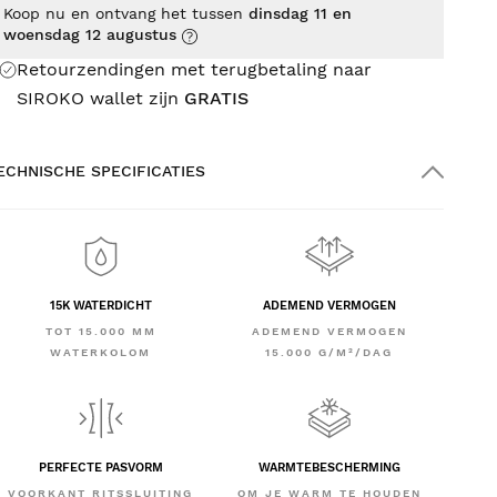
Koop nu en ontvang het tussen
dinsdag 11 en
woensdag 12 augustus
Retourzendingen met terugbetaling naar
SIROKO wallet zijn
GRATIS
ECHNISCHE SPECIFICATIES
15K WATERDICHT
ADEMEND VERMOGEN
TOT 15.000 MM
ADEMEND VERMOGEN
WATERKOLOM
15.000 G/M²/DAG
PERFECTE PASVORM
WARMTEBESCHERMING
VOORKANT RITSSLUITING
OM JE WARM TE HOUDEN