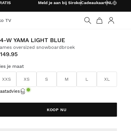
RATIS
Meld je aan bij Siroko
Cadeaukaart
NL
ko TV
Inloggen
4-W YAMA LIGHT BLUE
ames oversized snowboardbroek
149.95
ies je maat
XXS
XS
S
M
L
XL
aatadvies
KOOP NU