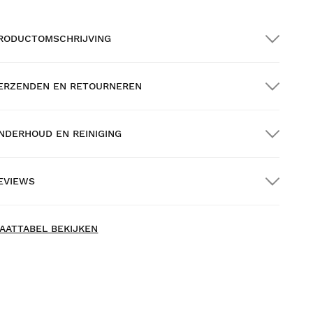
RODUCTOMSCHRIJVING
ERZENDEN EN RETOURNEREN
NDERHOUD EN REINIGING
RATIS verzending bij bestellingen van meer
an $300.00
EVIEWS
huisbezorging
ew content loaded
- Nog geen reviews voor dit product -
AATTABEL BEKIJKEN
Schrijf als eerste een review