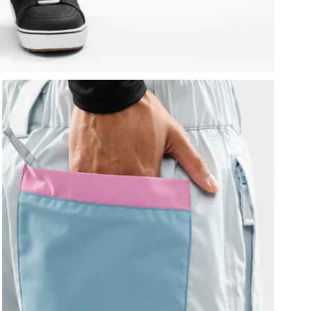
P
v
V
p
J
b