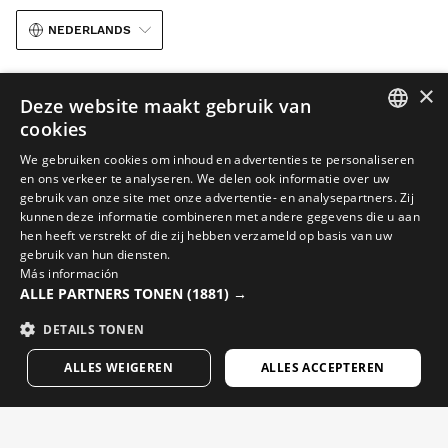
NEDERLANDS
×
Deze website maakt gebruik van
cookies
SPANISH
We gebruiken cookies om inhoud en advertenties te personaliseren
Juridische kennisgeving
Cookies
Voorwaarden
AI in beeldmateriaal
en ons verkeer te analyseren. We delen ook informatie over uw
ENGLISH
gebruik van onze site met onze advertentie- en analysepartners. Zij
Sitemap
kunnen deze informatie combineren met andere gegevens die u aan
GREEK
© 2026 Siroko
hen heeft verstrekt of die zij hebben verzameld op basis van uw
DANISH
gebruik van hun diensten.
Más información
GERMAN
ALLE PARTNERS TONEN
(1881) →
FINNISH
DETAILS TONEN
FRENCH
ALLES WEIGEREN
ALLES ACCEPTEREN
DUTCH
POLISH