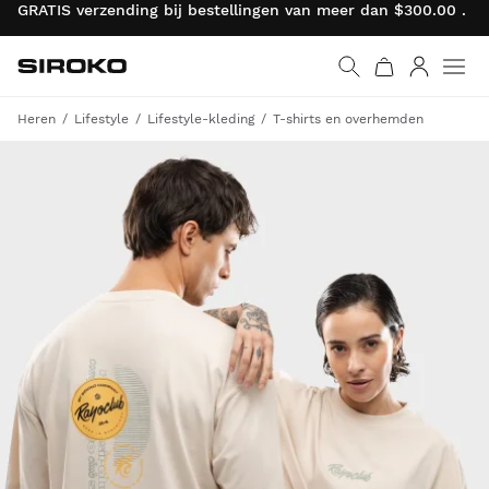
GRATIS verzending bij bestellingen van meer dan $300.00 . R
Siroko.com
Ga naar de homepage
Inloggen
Heren
Lifestyle
Lifestyle-kleding
T-shirts en overhemden