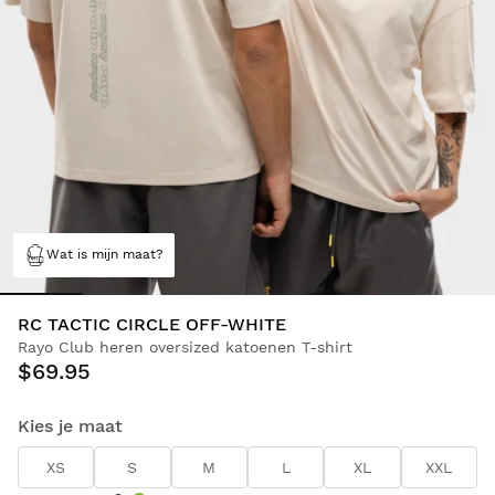
Wat is mijn maat?
RC TACTIC CIRCLE OFF-WHITE
Rayo Club heren oversized katoenen T-shirt
$69.95
Kies je maat
XS
S
M
L
XL
XXL