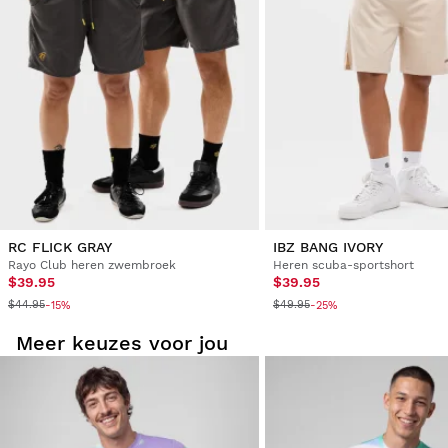
Vanuit je gebruikersaccount kun je eenvoudig en snel een
product uit je bestelling retourneren.
Je geld terugboeken naar de oorspronkelijke
Vanaf
$9.95
betaalmethode
RC FLICK GRAY
IBZ BANG IVORY
Rayo Club heren zwembroek
Heren scuba-sportshort
$39.95
$39.95
$44.95
$49.95
-15%
-25%
Meer keuzes voor jou