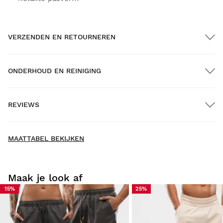
VERZENDEN EN RETOURNEREN
ONDERHOUD EN REINIGING
GRATIS verzending bij bestellingen van meer dan $300.00
REVIEWS
Thuisbezorging
New content loaded
- Nog geen reviews voor dit product -
MAATTABEL BEKIJKEN
Schrijf als eerste een review
Maak je look af
15%
25%
Probeer onze producten lekker thuis uit. Je hebt 30 dagen
vanaf de leverdatum om een retourzending te doen.