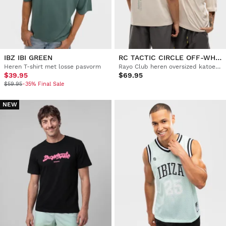
IBZ IBI GREEN
RC TACTIC CIRCLE OFF-WHITE
Heren T-shirt met losse pasvorm
Rayo Club heren oversized katoenen T-shirt
$39.95
$69.95
$59.95
-35% Final Sale
NEW