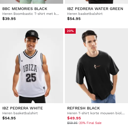
BBC MEMORIES BLACK
IBZ PEDRERA WATER GREEN
Heren Boombastic T-shirt met korte mouwen
Heren basketbalshirt
$39.95
$54.95
20%
IBZ PEDRERA WHITE
REFRESH BLACK
Heren basketbalshirt
Heren T-shirt korte mouwen biologisch katoen
$54.95
$49.95
$59.95
-20% Final Sale