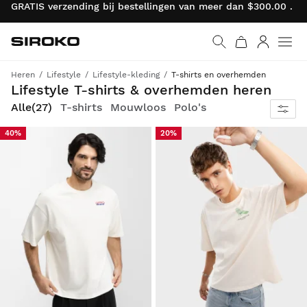
GRATIS verzending bij bestellingen van meer dan $300.00 . R
Siroko.com
Ga naar de homepage
Inloggen
Heren
Lifestyle
Lifestyle-kleding
T-shirts en overhemden
Lifestyle T-shirts & overhemden heren
Alle
(27)
T-shirts
Mouwloos
Polo's
40%
20%