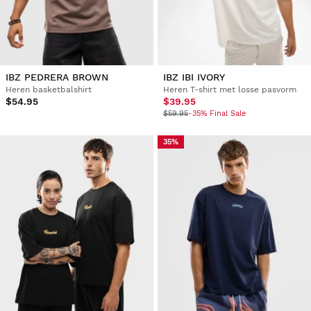
IBZ PEDRERA BROWN
IBZ IBI IVORY
Heren basketbalshirt
Heren T-shirt met losse pasvorm
$54.95
$39.95
$59.95
-35% Final Sale
35%