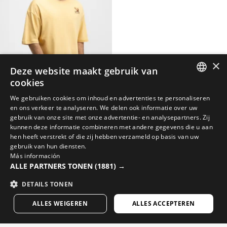
×
Deze website maakt gebruik van
cookies
SPANISH
GRAMA MUSTARD
We gebruiken cookies om inhoud en advertenties te personaliseren
Heren oversized T-shirt met korte mouwen
en ons verkeer te analyseren. We delen ook informatie over uw
ENGLISH
$44.95
gebruik van onze site met onze advertentie- en analysepartners. Zij
$69.95
-40% Final Sale
kunnen deze informatie combineren met andere gegevens die u aan
GREEK
hen heeft verstrekt of die zij hebben verzameld op basis van uw
DANISH
gebruik van hun diensten.
Heren lifestylekleding – Laatste stuks - Tot 50%
Más información
korting
GERMAN
ALLE PARTNERS TONEN
(1881) →
FINNISH
DETAILS TONEN
FRENCH
ALLES WEIGEREN
ALLES ACCEPTEREN
DUTCH