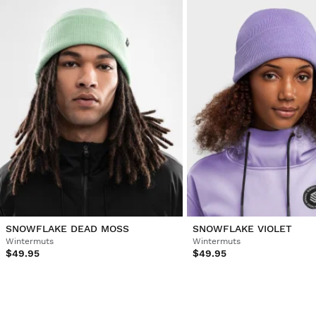
Vond je dit een nuttige review?
Ja
Melden
Deel
3 jaar geleden
Geverifieerde klant
Dana Kotrbová
Langer, past prachtig.
Vond je dit een nuttige review?
Ja
Melden
Deel
3 jaar geleden
1
2
3
4
5
6
...
15
SNOWFLAKE DEAD MOSS
SNOWFLAKE VIOLET
Wintermuts
Wintermuts
$49.95
$49.95