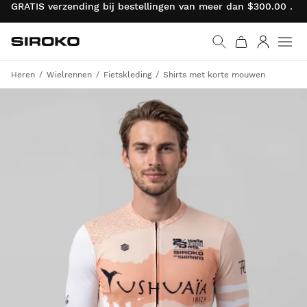
GRATIS verzending bij bestellingen van meer dan $300.00 . R
Siroko.com
Ga naar de homepage
Inloggen
Heren
Wielrennen
Fietskleding
Shirts met korte mouwen