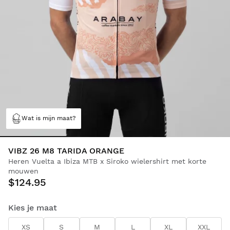
Wat is mijn maat?
VIBZ 26 M8 TARIDA ORANGE
Heren Vuelta a Ibiza MTB x Siroko wielershirt met korte
mouwen
$124.95
Kies je maat
XS
S
M
L
XL
XXL