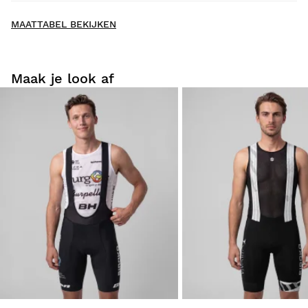
New content loaded
- Nog geen reviews voor dit product -
MAATTABEL BEKIJKEN
Schrijf als eerste een review
Maak je look af
Probeer onze producten lekker thuis uit. Je hebt 30 dagen
vanaf de leverdatum om een retourzending te doen.
Vanuit je gebruikersaccount kun je eenvoudig en snel een
product uit je bestelling retourneren.
Je geld terugboeken naar de oorspronkelijke
Vanaf
$9.95
betaalmethode