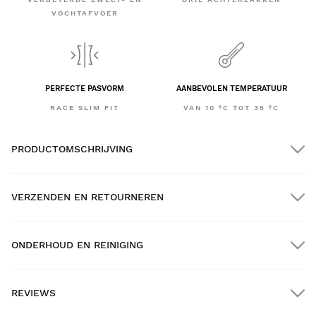
VOCHTAFVOER
PERFECTE PASVORM
AANBEVOLEN TEMPERATUUR
RACE SLIM FIT
VAN 10 ºC TOT 35 ºC
PRODUCTOMSCHRIJVING
VERZENDEN EN RETOURNEREN
ONDERHOUD EN REINIGING
GRATIS verzending bij bestellingen van meer dan $300.00
REVIEWS
Thuisbezorging