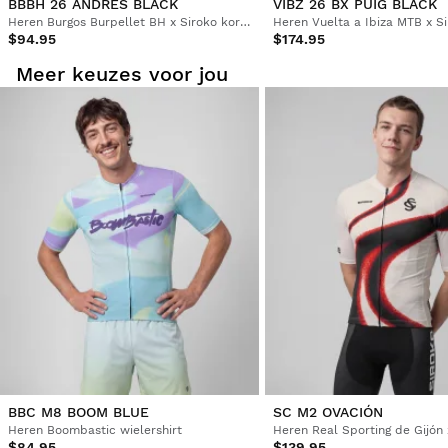
BBBH 26 ANDRES BLACK
VIBZ 26 BX PUIG BLACK
Heren Burgos Burpellet BH x Siroko korte fietsbroek
$94.95
$174.95
Meer keuzes voor jou
BBC M8 BOOM BLUE
SC M2 OVACIÓN
Heren Boombastic wielershirt
$84.95
$139.95