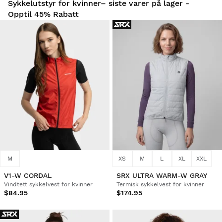
Sykkelutstyr for kvinner– siste varer på lager -
Opptil 45% Rabatt
M
XS
M
L
XL
XXL
V1-W CORDAL
SRX ULTRA WARM-W GRAY
Vindtett sykkelvest for kvinner
Termisk sykkelvest for kvinner
$84.95
$174.95