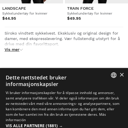
LANDSCAPE
TRAIN FORCE
Sykkelundertøy for kvinner
Sykkelundertøy for kvinner
$44.95
$49.95
Siroko vindtett sykkelvest. Eksklusiv og original design for
damer, med ekspresslevering. Vær fullstendig utstyrt for å
drive med din favorittsport.
Vis mer
×
Dette nettstedet bruker
informasjonskapsler
SPANISH
Vi bruker informasjonskapsler for å tilpasse innhold og annonser,
samt analysere trafikken vår. Vi deler også informasjon om din bruk
ENGLISH
av nettstedet vårt med våre annonserings- og analysepartnere, som
SYKKELKLÆR
kan kombinere den med annen informasjon du har gitt dem, eller
GREEK
som de har samlet inn fra din bruk av tjenestene deres.
Más
Sykkelshorts og tights menn
DANISH
información
Sykkelshorts og tights kvinner
VIS ALLE PARTNERE
(1881) →
Sykkeltrøyer menn