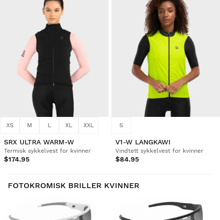
XS
M
L
XL
XXL
S
SRX ULTRA WARM-W
V1-W LANGKAWI
Termisk sykkelvest for kvinner
Vindtett sykkelvest for kvinner
$174.95
$84.95
FOTOKROMISK BRILLER KVINNER