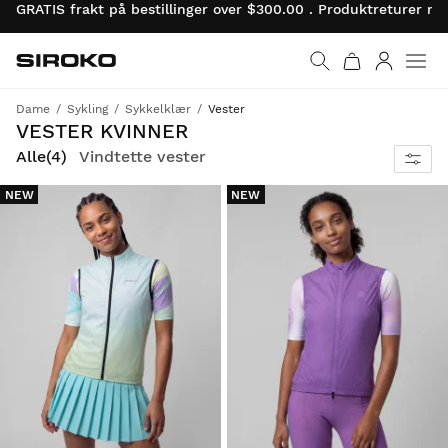
GRATIS frakt på bestillinger over $300.00 . Produktreturer 
Siroko.com
Gå til startsiden
Logg på
Dame
Sykling
Sykkelklær
Vester
Teknologien som er i stand til å bygge opp en sterk vegg mellom deg og de kaldeste vindene.
VESTER KVINNER
Alle
(4)
Vindtette vester
NEW
NEW