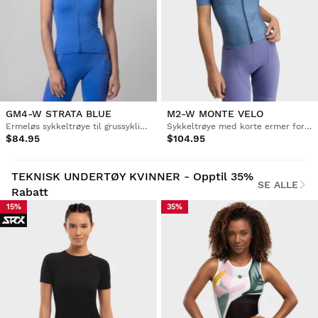
GM4-W STRATA BLUE
M2-W MONTE VELO
Ermeløs sykkeltrøye til grussykling for kvinner
Sykkeltrøye med korte ermer for kvinner
$84.95
$104.95
TEKNISK UNDERTØY KVINNER - Opptil 35%
SE ALLE
Rabatt
15%
35%