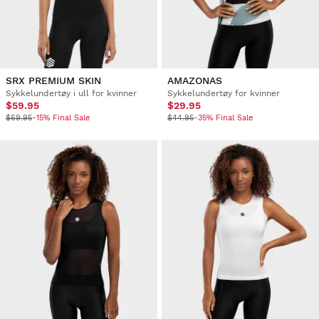
SRX PREMIUM SKIN
AMAZONAS
Sykkelundertøy i ull for kvinner
Sykkelundertøy for kvinner
$59.95
$29.95
$69.95
-15% Final Sale
$44.95
-35% Final Sale