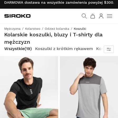
DARMOWA dostawa na wszystkie zamówienia powyżej $300.00 
Siroko.com
Wróć do strony główn
Zaloguj s
Mężczyzna
Kolarstwo
Odzież kolarska
Koszulki
Wszechstronna odzież kolarska na trening i na co dzień
Kolarskie koszulki, bluzy i T-shirty dla
mężczyzn
Wszystkie
(19)
Koszulki z krótkim rękawem
Koszulki 