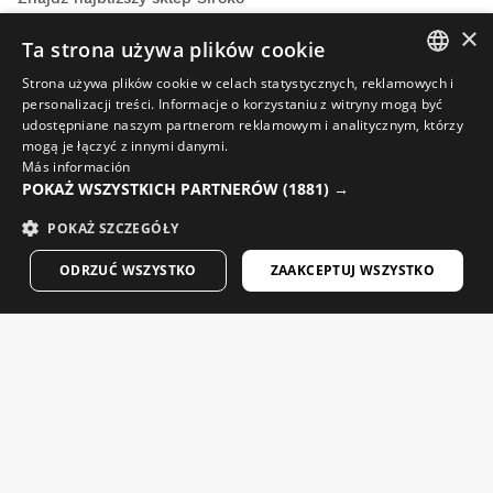
×
Ta strona używa plików cookie
Strona używa plików cookie w celach statystycznych, reklamowych i
SPANISH
personalizacji treści. Informacje o korzystaniu z witryny mogą być
udostępniane naszym partnerom reklamowym i analitycznym, którzy
ENGLISH
Filmy o kolarstwie
mogą je łączyć z innymi danymi.
Más información
Filmy o narciarstwie
GREEK
POKAŻ WSZYSTKICH PARTNERÓW
(1881) →
Filmy snowboardowe
DANISH
POKAŻ SZCZEGÓŁY
Filmy trekkingowe
GERMAN
ODRZUĆ WSZYSTKO
ZAAKCEPTUJ WSZYSTKO
FINNISH
Maile warte Twojej uwagi. Zarejestruj się, aby otrzymywać
FRENCH
wiadomości i aktualizacje od Siroko.
DUTCH
Podaj swój adres e-mail
POLISH
KOREAN
Kobieta
Mężczyzna
WYŚLIJ
NORWEGIAN