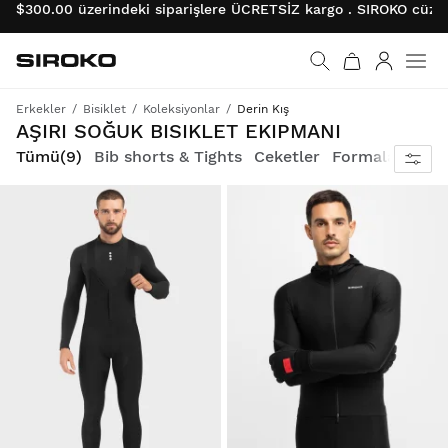
$300.00 üzerindeki siparişlere ÜCRETSİZ kargo . SIROKO cüzda
Siroko.com
Ana sayfaya git
Giriş
Erkekler
Bisiklet
Koleksiyonlar
Derin Kış
Deep Winter Koleksiyonu: sert kışlar için bisiklet kıyafetleri ve aksesuarları. 10 ºC'ye kadar düşük sıcaklıklara dayanır
AŞIRI SOĞUK BISIKLET EKIPMANI
Tümü
(9)
Bib shorts & Tights
Ceketler
Formalar
Teme