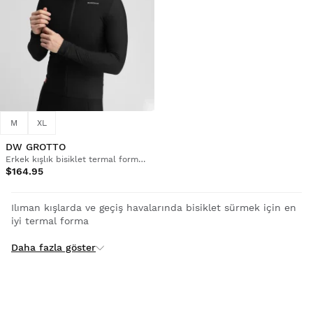
M
XL
DW GROTTO
Erkek kışlık bisiklet termal forması
$164.95
Ilıman kışlarda ve geçiş havalarında bisiklet sürmek için en
iyi termal forma
Nefes alabilirliği korurken soğuğa karşı korumak için
Daha fazla göster
tasarlanan erkek uzun kollu bisiklet formalarımızla sıcak ve
rahat kalın. Elastik ve çabuk kuruyan kumaşlardan üretilen
bu ürünler maksimum konfor ve performansı garanti eder
.