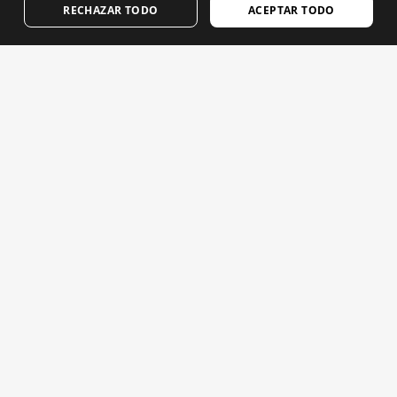
RECHAZAR TODO
ACEPTAR TODO
Macera videoları
FINNISH
FRENCH
Önemli e-postalar. Siroko'dan haber ve güncelleme almak
DUTCH
için kaydolun.
POLISH
E-posta adresinizi girin
KOREAN
NORWEGIAN
Kadın
Erkek
GÖNDER
CZECH
ITALIAN
TÜRKÇE
PORTUGUESE
SWEDISH
CHINESE (SIMPLIFIED)
JAPANESE
Yasal Uyarı
Çerezler
Şartlar ve koşullar
Görüntülerde Yapay Zeka