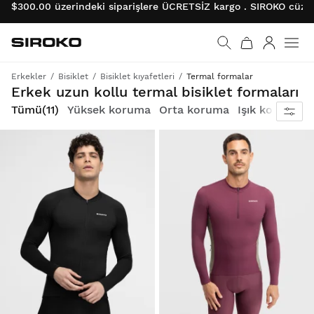
$300.00 üzerindeki siparişlere ÜCRETSİZ kargo . SIROKO cüzda
Siroko.com
Ana sayfaya git
Giriş
Erkekler
Bisiklet
Bisiklet kıyafetleri
Termal formalar
Geçiş mevsimleri için sıcaklık, konfor ve performans
Erkek uzun kollu termal bisiklet formaları
Tümü
(11)
Yüksek koruma
Orta koruma
Işık koruması