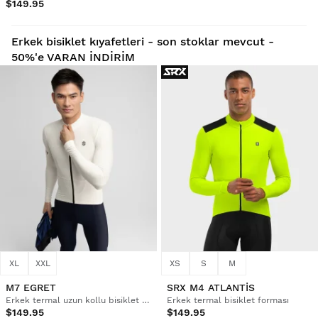
$149.95
Erkek bisiklet kıyafetleri - son stoklar mevcut -
50%'e VARAN İNDİRİM
XL
XXL
XS
S
M
M7 EGRET
SRX M4 ATLANTIS
Erkek termal uzun kollu bisiklet forması
Erkek termal bisiklet forması
$149.95
$149.95