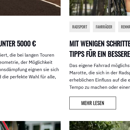
RADSPORT
,
FAHRRÄDER
,
RENN
UNTER 5000 €
MIT WENIGEN SCHRITT
TIPPS FÜR EIN BESSER
ert, die bei langen Touren
eometrie, der Möglichkeit
Das eigene Fahrrad möglichst 
ionsdämpfung eignen sie sich
Marotte, die sich in der Rad
 die perfekte Wahl für alle,
erheblichen Einfluss auf di
Tempo zu machen oder einen
MEHR LESEN