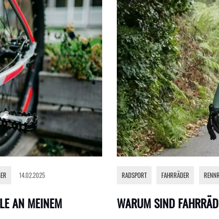
GER
14.02.2025
RADSPORT
,
FAHRRÄDER
,
RENN
ALE AN MEINEM
WARUM SIND FAHRRÄD