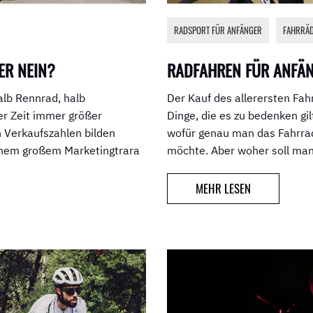
RADSPORT FÜR ANFÄNGER
,
FAHRRÄ
ER NEIN?
RADFAHREN FÜR ANFÄN
halb Rennrad, halb
Der Kauf des allerersten Fah
er Zeit immer größer
Dinge, die es zu bedenken gil
n Verkaufszahlen bilden
wofür genau man das Fahrrad
einem großem Marketingtrara
möchte. Aber woher soll man
MEHR LESEN