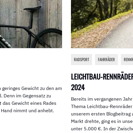
RADSPORT
,
FAHRRÄDER
,
RENN
LEICHTBAU-RENNRÄDER
2024
in geringes Gewicht zu den am
l. Denn im Gegensatz zu
Bereits im vergangenen Jahr
t das Gewicht eines Rades
Thema Leichtbau-Rennräder m
ie Hand nimmt und anhebt.
unserem ersten Blogbeitrag
Markt drehte, ging es in un
unter 5.000 €. In der Zwisc