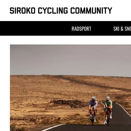
Skip
to
RADSPORT
SKI & S
content