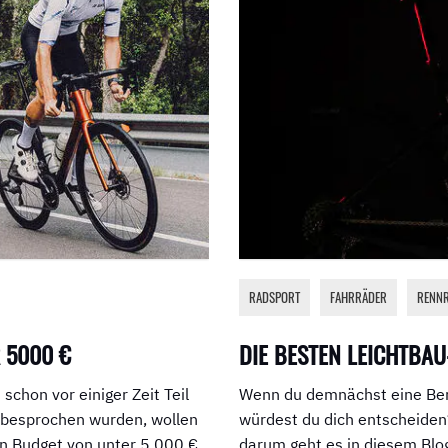
RADSPORT
,
FAHRRÄDER
,
RENN
 5000 €
DIE BESTEN LEICHTBA
chon vor einiger Zeit Teil
Wenn du demnächst eine Ber
 besprochen wurden, wollen
würdest du dich entscheiden?
in Budget von unter 5.000 €
darum geht es in diesem Blo