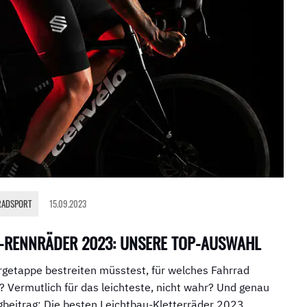
RADSPORT
15.09.2023
U-RENNRÄDER 2023: UNSERE TOP-AUSWAHL
getappe bestreiten müsstest, für welches Fahrrad
 Vermutlich für das leichteste, nicht wahr? Und genau
gbeitrag: Die besten Leichtbau-Kletterräder 2023.