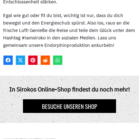
Entschlossenheit stärken.
Egal wie gut oder fit du bist, wichtig ist nur, dass du dich
bewegst und den Energieschub spürst. Also los, raus an die
frische Luft! Genieße die Reise und teile dein Glück unter dem
Hashtag #iamsiroko in den sozialen Medien. Lass uns
gemeinsam unsere Endorphinproduktion ankurbeln!
F
X
P
R
W
A
(
I
E
H
C
T
N
D
A
E
W
T
D
T
B
I
E
I
S
O
T
R
T
A
In Sirokos Online-Shop findest du noch mehr!
O
T
E
P
K
E
S
P
R
T
BESUCHE UNSEREN SHOP
)