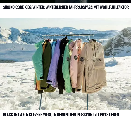
SIROKO CORE KIDS WINTER: WINTERLICHER FAHRRADSPASS MIT WOHLFÜHLFAKTOR
BLACK FRIDAY: 5 CLEVERE WEGE, IN DEINEN LIEBLINGSSPORT ZU INVESTIEREN