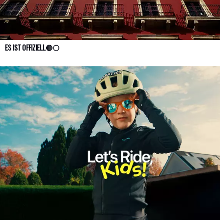
ES IST OFFIZIELL🔴⚪