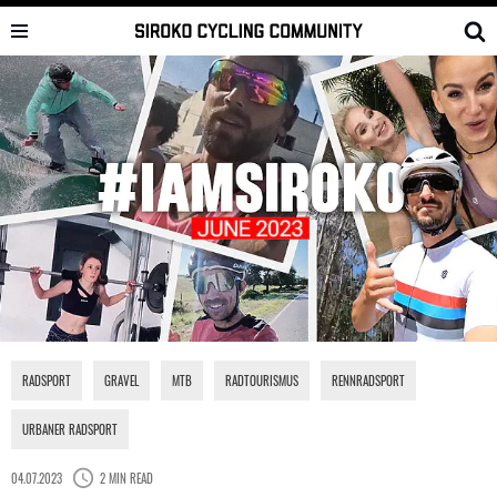
Skip
to
content
RADSPORT
,
GRAVEL
,
MTB
,
RADTOURISMUS
,
RENNRADSPORT
,
URBANER RADSPORT
04.07.2023
2 MIN READ