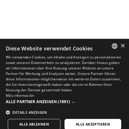
×
Diese Website verwendet Cookies
Wir verwenden Cookies, um Inhalte und Anzeigen zu personalisieren
SPANISH
sowie unseren Datenverkehr zu analysieren. Darüber hinaus geben
wir Informationen über Ihre Nutzung unserer Website an unsere
ENGLISH
Partner für Werbung und Analysen weiter. Unsere Partner führen
diese Informationen möglicherweise mit weiteren Daten zusammen,
VERVOLLSTÄNDIGE DEINEN LOOK MIT DER BESTEN
GREEK
die Sie ihnen bereitgestellt haben oder die sie im Rahmen Ihrer
RADSPORTAUSRÜSTUNG
Nutzung der Dienste gesammelt haben.
DANISH
Más información
Entdecke neue Radsportartikel in Sirokos Online-
ALLE PARTNER ANZEIGEN
(1881) →
GERMAN
Shop
DETAILS ANZEIGEN
FINNISH
BESUCHE UNSEREN SHOP
ALLE ABLEHNEN
ALLE AKZEPTIEREN
FRENCH