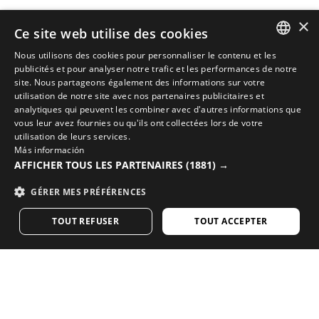
×
Ce site web utilise des cookies
Nous utilisons des cookies pour personnaliser le contenu et les
SPANISH
publicités et pour analyser notre trafic et les performances de notre
site. Nous partageons également des informations sur votre
ENGLISH
utilisation de notre site avec nos partenaires publicitaires et
analytiques qui peuvent les combiner avec d'autres informations que
COMPLÉTEZ VOTRE LOOK AVEC LES MEILLEURS
GREEK
vous leur avez fournies ou qu'ils ont collectées lors de votre
ÉQUIPEMENTS DE CYCLISME
utilisation de leurs services.
DANISH
Más información
Découvrez les nouveautés cyclisme sur la boutique
AFFICHER TOUS LES PARTENAIRES
(1881) →
GERMAN
en ligne de Siroko
GÉRER MES PRÉFÉRENCES
FINNISH
VISITEZ NOTRE BOUTIQUE
TOUT REFUSER
TOUT ACCEPTER
FRENCH
DUTCH
Vous aimez notre contenu ? Abonnez-vous pour
POLISH
recevoir notre newsletter hebdomadaire.
KOREAN