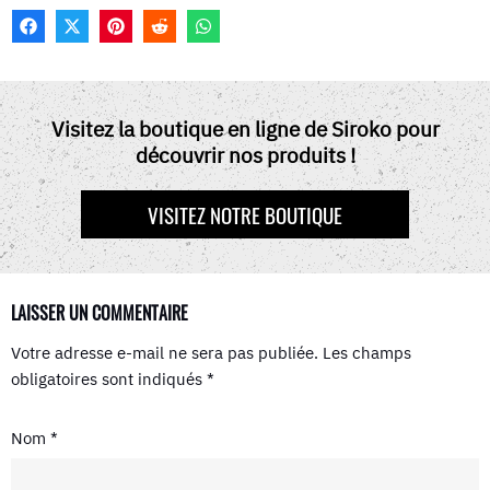
F
X
P
R
W
A
(
I
E
H
C
T
N
D
A
E
W
T
D
T
B
I
E
I
S
O
T
R
T
A
Visitez la boutique en ligne de Siroko pour
O
T
E
P
découvrir nos produits !
K
E
S
P
R
T
)
VISITEZ NOTRE BOUTIQUE
LAISSER UN COMMENTAIRE
Votre adresse e-mail ne sera pas publiée.
Les champs
obligatoires sont indiqués
*
Nom
*