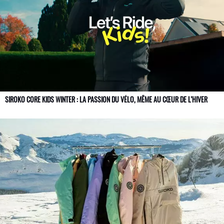
SIROKO CORE KIDS WINTER : LA PASSION DU VÉLO, MÊME AU CŒUR DE L’HIVER