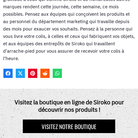
marques rendent cette journée, cette semaine, ce mois
possibles. Pensez aux équipes qui conçoivent les produits et
au personnel du département marketing qui travaille depuis
des mois pour exaucer vos souhaits. Pensez à la personne qui
vous livre votre colis, à celles et ceux qui fabriquent vos objets,
et aux équipes des entrepôts de Siroko qui travaillent
d’arrache-pied pour vous assurer de recevoir votre colis à
l’heure.
F
X
P
R
W
A
(
I
E
H
C
T
N
D
A
E
W
T
D
T
B
I
E
I
S
O
T
R
T
A
Visitez la boutique en ligne de Siroko pour
O
T
E
P
découvrir nos produits !
K
E
S
P
R
T
)
VISITEZ NOTRE BOUTIQUE