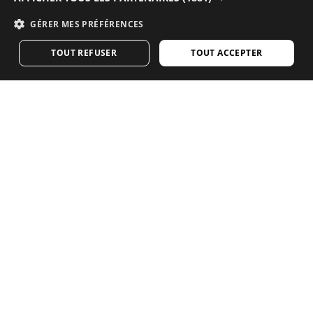
GERMAN
en ligne de Siroko
GÉRER MES PRÉFÉRENCES
FINNISH
VISITEZ NOTRE BOUTIQUE
TOUT REFUSER
TOUT ACCEPTER
FRENCH
DUTCH
Vous aimez notre contenu ? Abonnez-vous pour
POLISH
recevoir notre newsletter hebdomadaire.
KOREAN
NORWEGIAN
CZECH
ITALIAN
PORTUGUESE
SIROKO CYCLING COMMUNITY
SWEDISH
Contact
Mentions légales
Cookies
CHINESE (SIMPLIFIED)
Conditions générales d’utilisation