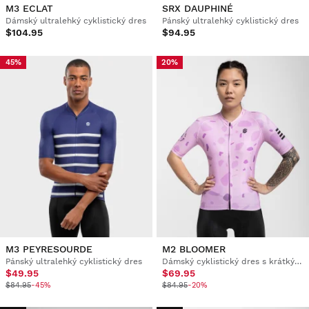
M3 ECLAT
SRX DAUPHINÉ
Dámský ultralehký cyklistický dres
Pánský ultralehký cyklistický dres
$104.95
$94.95
45%
20%
M3 PEYRESOURDE
M2 BLOOMER
Pánský ultralehký cyklistický dres
Dámský cyklistický dres s krátkým rukávem
$49.95
$69.95
$84.95
-45%
$84.95
-20%