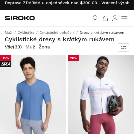
Doprava ZDARMA u objednávek nad $300.00 . Vrácení výrobk
Siroko.com
Vrátit se na úvodní s
Přihlásit 
Muži
Cyklistika
Cyklistické oblečení
Dresy s krátkým rukávem
Výkon a pohodlí při jízdě, pocit sucha a chladu i za horkých letních dnů
Cyklistické dresy s krátkým rukávem
Vše
(33)
Muž
Žena
15%
20%