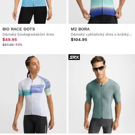
BIO RACE DOTS
M2 BORA
Dámský biodegradabilní dres
Dámský cyklistický dres s krátkým rukávem
$49.95
$104.95
$84.95
-45%