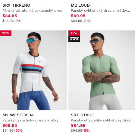
SRX TIRRENO
M2 LOUD
Pánský ultralehký cyklistický dres
Pánský cyklistický dres s krátkým rukávem
$84.95
$69.95
$94.95
-15%
$84.95
-20%
20%
15%
M2 WESTFALIA
SRX STAGE
Pánský cyklistický dres s krátkým rukávem
Pánský ultralehký cyklistický dres
$69.95
$84.95
$84.95
-20%
$94.95
-15%