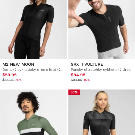
M2 NEW MOON
SRX II VULTURE
Dámský cyklistický dres s krátkým rukávem
Pánský ultralehký cyklistický dres
$59.95
$84.95
$84.95
-30%
$94.95
-15%
30%