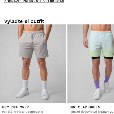
ZOBRAZIT PRŮVODCE VELIKOSTMI
Buďte první, kdo napíše hodnocení
Vylaďte si outfit
Vyzkoušejte si naše produkty v pohodlí domova. Na vrácení
zboží máte 30 dní od doručení.
Z vašeho uživatelského účtu můžete jednoduše a rychle
vrátit produkty z vaší objednávky.
Vrácení peněz původní platební metodou
Od
$9.95
BBC RIFF GREY
BBC CLAP GREEN
Pánské kraťasy Boombastic