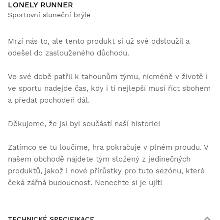
LONELY RUNNER
Sportovní sluneční brýle
Mrzí nás to, ale tento produkt si už své odsloužil a
odešel do zaslouženého důchodu.
Ve své době patřil k tahounům týmu, nicméně v životě i
ve sportu nadejde čas, kdy i ti nejlepší musí říct sbohem
a předat pochodeň dál.
Děkujeme, že jsi byl součástí naší historie!
Zatímco se tu loučíme, hra pokračuje v plném proudu. V
našem obchodě najdete tým složený z jedinečných
produktů, jakož i nové přírůstky pro tuto sezónu, které
čeká zářná budoucnost. Nenechte si je ujít!
TECHNICKÉ SPECIFIKACE