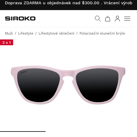
Doprava ZDARMA u objednávek nad $300.00 . Vrácení výrobk
Siroko.com
Vrátit se na úvodní s
Přihlásit 
Muži
Lifestyle
Lifestylové oblečení
Polarizační sluneční brýle
2 x 1