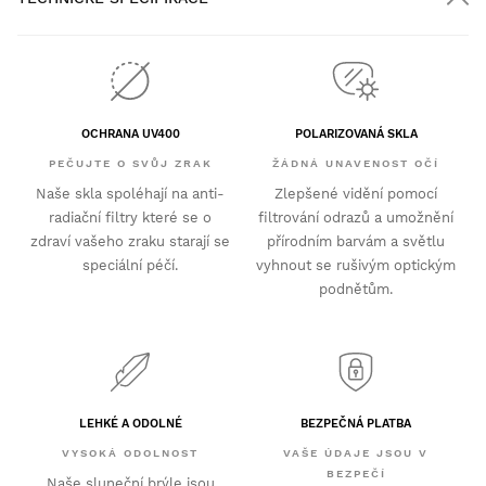
OCHRANA UV400
POLARIZOVANÁ SKLA
PEČUJTE O SVŮJ ZRAK
ŽÁDNÁ UNAVENOST OČÍ
Naše skla spoléhají na anti-
Zlepšené vidění pomocí
radiační filtry které se o
filtrování odrazů a umožnění
zdraví vašeho zraku starají se
přírodním barvám a světlu
speciální péčí.
vyhnout se rušivým optickým
podnětům.
LEHKÉ A ODOLNÉ
BEZPEČNÁ PLATBA
VYSOKÁ ODOLNOST
VAŠE ÚDAJE JSOU V
BEZPEČÍ
Naše sluneční brýle jsou