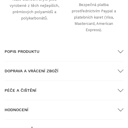
Bezpečná platba
vyrobené z těch nejlepších,
prostřednictvím Paypal a
prémiových polyamidů a
platebních karet (Visa,
polykarbonátů.
Mastercard, American
Express).
POPIS PRODUKTU
DOPRAVA A VRÁCENÍ ZBOŽÍ
PÉČE A ČIŠTĚNÍ
Doprava ZDARMA u objednávek nad $300.00
HODNOCENÍ
Doručení domů
ZDARMA
nad $300.00
New content loaded
- Na moeten produkt nejsou žádné hodnocení -