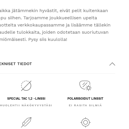
aikka jätämmekin hyvästit, eivät pelit kuitenkaan
opu siihen. Tarjoamme joukkueellisen upeita
uotteita verkkokaupassamme ja lisäämme tällekin
audelle tulokkaita, joiden odotetaan suoriutuvan
lmiömäisesti. Pysy siis kuulolla!
EKNISET TIEDOT
SPECIAL TAC 1,2 -LINSSI
POLARISOIDUT LINSSIT
HUOLEHTII NÄKÖKYVYSTÄSI
EI RASITA SILMIÄ