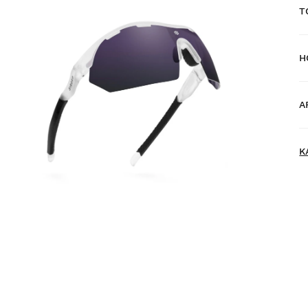
T
H
I
A
K
N
K
K
p
V
kä