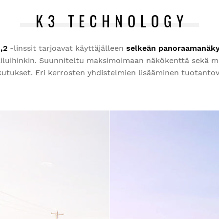
H
K3 TECHNOLOGY
,2
-linssit tarjoavat käyttäjälleen
selkeän panoraamanäk
ilpailuihinkin. Suunniteltu maksimoimaan näkökenttä sekä 
kutukset. Eri kerrosten yhdistelmien lisääminen tuotantov