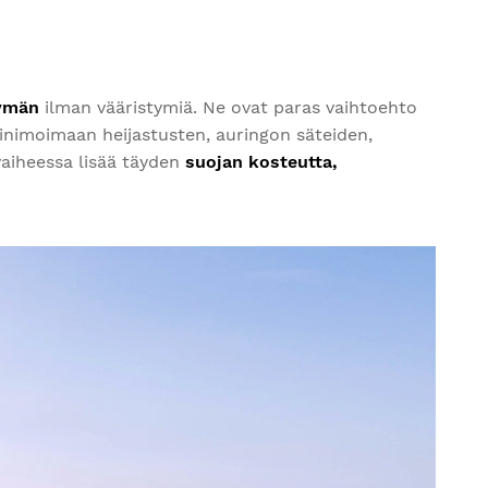
yvitys alkuperäiselle maksutavallesi.
Alkaen
$9.95
ymän
ilman vääristymiä. Ne ovat paras vaihtoehto
minimoimaan heijastusten, auringon säteiden,
aiheessa lisää
täyden
suojan kosteutta,