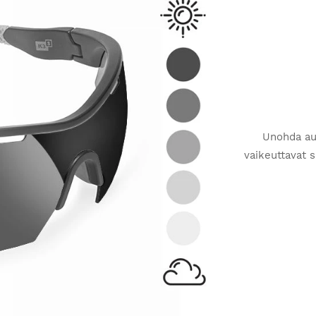
Unohda aur
vaikeuttavat s
jatkuviin val
Sen sijaan,
lajeihin, k
lisät
fotokromaatt
vaihdettavat 
toiseen vain 
hieman vaihdel
tyypistä). N
UV400-suo