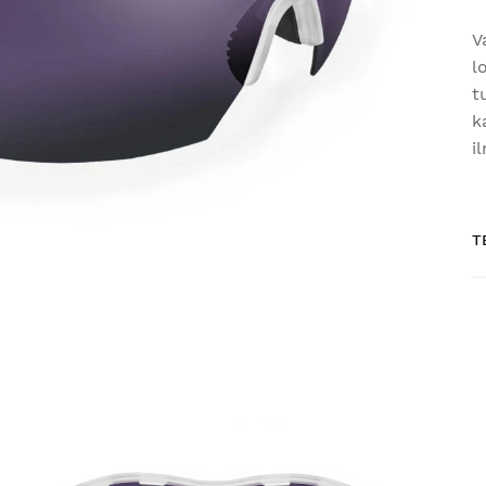
V
l
t
k
i
T