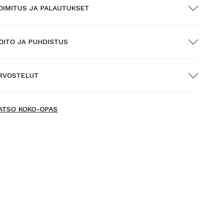
OIMITUS JA PALAUTUKSET
OITO JA PUHDISTUS
LMAINEN toimitus yli $300.00:n tilauksille
RVOSTELUT
otiinkuljetus
ILMAINEN
yli $300.00:n tilauksiin
ew content loaded
- Tuotteesta ei ole vielä arvosteluja -
ATSO KOKO-OPAS
Kirjoita ensimmäinen arvostelu tuotteesta
okeile tuotteitamme mukavasti kotona. Sinulla on 30
äivää toimituspäivästä alkaen tehdä palautusilmoitus.
oit helposti ja nopeasti palauttaa tuotteen tilauksestasi
yttäjätilisi kautta.