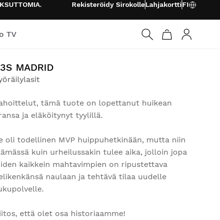
KSUTTOMIA
.
Rekisteröidy Sirokolle
Lahjakortti
FI
o TV
Kirjaudu s
3S MADRID
yöräilylasit
ahoittelut, tämä tuote on lopettanut huikean
ransa ja eläköitynyt tyylillä.
e oli todellinen MVP huippuhetkinään, mutta niin
lämässä kuin urheilussakin tulee aika, jolloin jopa
iiden kaikkein mahtavimpien on ripustettava
elikenkänsä naulaan ja tehtävä tilaa uudelle
ukupolvelle.
iitos, että olet osa historiaamme!