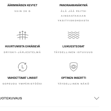
ÄÄRIMMÄISEN KEVYET
PANORAAMANÄKYMÄ
VAIN 26 G
ÄLÄ JÄÄ PAITSI
AINOASTAKAAN
YKSITYISKOHDASTA
HUURTUMISTA EHKÄISEVÄ
LIUKUESTEOSAT
DRYSKY-JÄRJESTELMÄ
TÄYDELLINEN ISTUVUUS
VAIHDETTAVAT LINSSIT
OPTINEN INSERTTI
SOPEUDU YMPÄRISTÖÖSI
TÄYDELLINEN NÄKÖ
UOTEKUVAUS