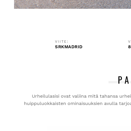
VIITE:
V
SRKMADRID
8
P
Urheilulasisi ovat valiina mitä tahansa urh
huippuluokkaisten ominaisuuksien avulla tarjoa