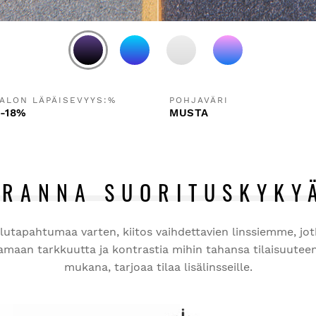
ALON LÄPÄISEVYYS:%
POHJAVÄRI
-18%
MUSTA
ARANNA SUORITUSKYKY
eilutapahtumaa varten, kiitos vaihdettavien linssiemme, jo
maan tarkkuutta ja kontrastia mihin tahansa tilaisuuteen.
mukana, tarjoaa tilaa lisälinsseille.