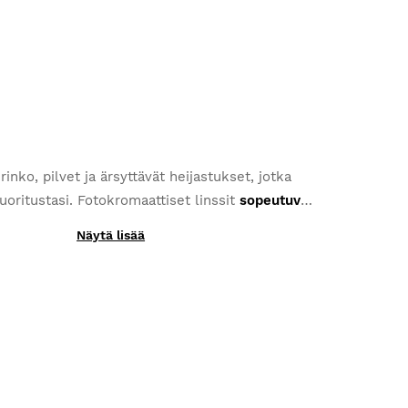
inko, pilvet ja ärsyttävät heijastukset, jotka
uoritustasi. Fotokromaattiset linssit
sopeutuvat
on määrän vaihteluihin
ja ovat paras vaihtoehto
Näytä lisää
 että linssit olisi valmistettu yksinkertaisesti
uten maastopyöräilyyn, thriatlon-urheiluun tai
yistä kerroksista, on tuotanto toteutettu
juoksemiseen.
isten materiaalien avulla. Tämä takaa sen, että
K3s PhotoChromic-linssit siirtyvät kategoriasta
muutamassa sekunnissa (nämä kategoriat voivat
la riippuen valitsemasi fotokromaattisen linssin
e nojaavat myös
lisäpolarisaatiosuojaan ja täysi
jaan
, joka tarjoaa käyttäjälle enemmän suojaa