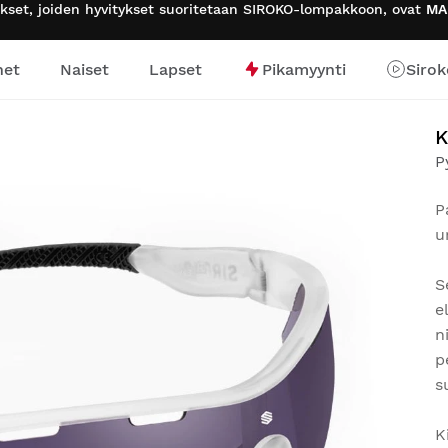
tukset, joiden hyvitykset suoritetaan SIROKO-lompakkoon, ovat
MA
het
Naiset
Lapset
Pikamyynti
Sirok
K
P
P
u
S
e
n
p
s
K