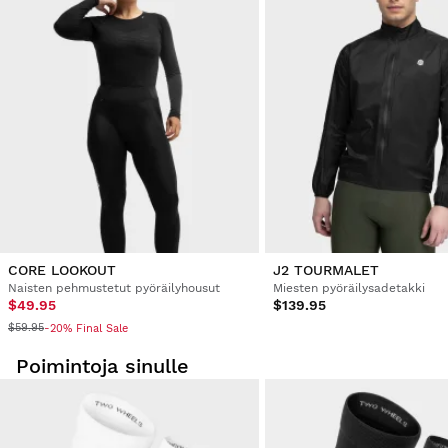
käytetty, se on alkuperäisessä muodossaan ja sen pakkaus
on ehjä
.
Varmistettu ostaja
Estefanía Contreras Farelo
Cycling Socks Siroko S1 Olive Sa Calobra M-L
Alkuperäinen ja kaunis muotoilu. Erittäin mukava.
1 henkilö piti arvostelua hyödyllisenä
Oliko tämä arvostelu hyödyllinen?
Kyllä
Ilmoita
Jaa
2 vuotta sitten
CORE LOOKOUT
J2 TOURMALET
Naisten pehmustetut pyöräilyhousut
Miesten pyöräilysadetakki
Varmistettu ostaja
$49.95
$139.95
Sébastien Sanchez
$59.95
-20% Final Sale
Poimintoja sinulle
Cycling Socks Siroko S1 Olive Sa Calobra M-L
Upea väri! Fantastinen
Oliko tämä arvostelu hyödyllinen?
Kyllä
Ilmoita
Jaa
3 vuotta sitten