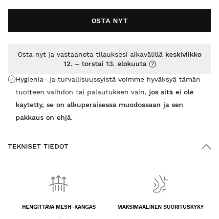
OSTA NYT
Osta nyt ja vastaanota tilauksesi aikavälillä
keskiviikko
12. – torstai 13. elokuuta
Hygienia- ja turvallisuussyistä voimme hyväksyä tämän
tuotteen vaihdon tai palautuksen vain,
jos sitä ei ole
käytetty, se on alkuperäisessä muodossaan ja sen
pakkaus on ehjä
.
TEKNISET TIEDOT
HENGITTÄVÄ MESH-KANGAS
MAKSIMAALINEN SUORITUSKYKY