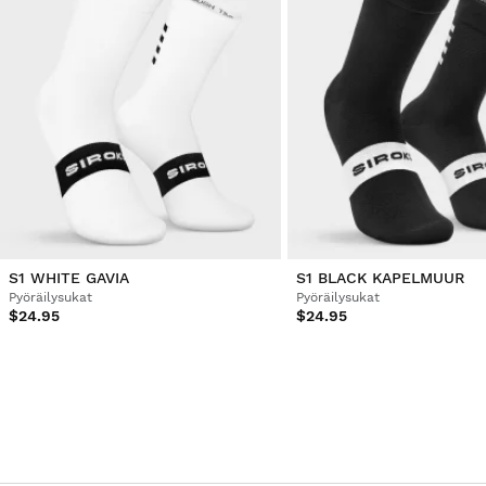
Varmistettu ostaja
Joan garcia
Cycling Socks Siroko S1 Olive Sa Calobra M-L
erittäin hyvä laatu 
1 henkilö piti arvostelua hyödyllisenä
Oliko tämä arvostelu hyödyllinen?
Kyllä
Ilmoita
Jaa
3 vuotta sitten
S1 WHITE GAVIA
S1 BLACK KAPELMUUR
Pyöräilysukat
Pyöräilysukat
$24.95
$24.95
1
2
3
4
5
6
...
49