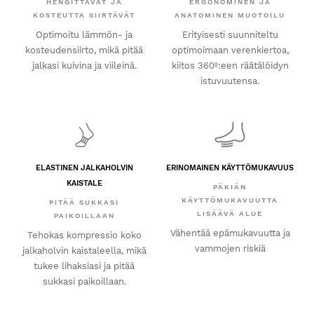
HENGITTÄVÄT JA
ERGONOMINEN JA
KOSTEUTTA SIIRTÄVÄT
ANATOMINEN MUOTOILU
Optimoitu lämmön- ja
Erityisesti suunniteltu
kosteudensiirto, mikä pitää
optimoimaan verenkiertoa,
jalkasi kuivina ja viileinä.
kiitos 360º:een räätälöidyn
istuvuutensa.
ELASTINEN JALKAHOLVIN
ERINOMAINEN KÄYTTÖMUKAVUUS
KAISTALE
PÄKIÄN
KÄYTTÖMUKAVUUTTA
PITÄÄ SUKKASI
LISÄÄVÄ ALUE
PAIKOILLAAN
Vähentää epämukavuutta ja
Tehokas kompressio koko
vammojen riskiä
jalkaholvin kaistaleella, mikä
tukee lihaksiasi ja pitää
sukkasi paikoillaan.