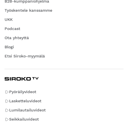
B2B-kumppaniohjelma
Työskentele kanssamme
UKK
Podcast
Ota yhteyttä
Blogi
Etsi Siroko-myymälä
Pyöräilyvideot
Lasketteluvideot
Lumilautailuvideot
Seikkailuvideot