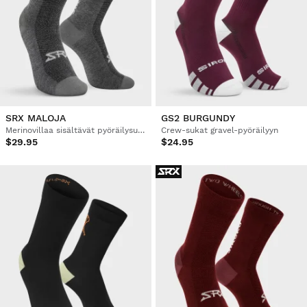
SRX MALOJA
GS2 BURGUNDY
Merinovillaa sisältävät pyöräilysukat
Crew-sukat gravel-pyöräilyyn
$29.95
$24.95