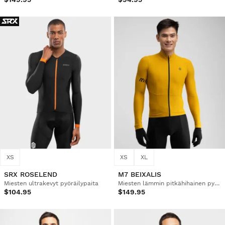
XS
XS
XL
SRX ROSELEND
M7 BEIXALIS
Miesten ultrakevyt pyöräilypaita
Miesten lämmin pitkähihainen pyöräilypaita
$104.95
$149.95