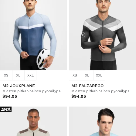
XS
XL
XXL
XS
XL
XXL
M2 JOUXPLANE
M2 FALZAREGO
Miesten pitkähihainen pyöräilypaita
Miesten pitkähihainen pyöräilypaita
$94.95
$94.95