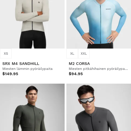
XS
XL
XXL
SRX M4 SANDHILL
M2 CORSA
Miesten lämmin pyöräilypaita
Miesten pitkähihainen pyöräilypaita
$149.95
$94.95