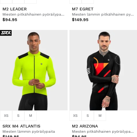
M2 LEADER
M7 EGRET
Miesten pitkähihainen pyöräilypaita
Miesten lämmin pitkähihainen pyöräilypaita
$94.95
$149.95
XS
S
M
XS
S
M
SRX M4 ATLANTIS
M2 ARIZONA
Miesten lämmin pyöräilypaita
Miesten pitkähihainen pyöräilypaita
$149.95
$94.95