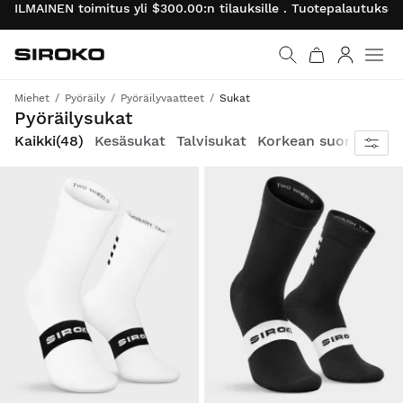
ILMAINEN toimitus yli $300.00:n tilauksille . Tuotepalautukset
Siroko.com
Palaa aloitussivulle
Kirjaudu 
Miehet
Pyöräily
Pyöräilyvaatteet
Sukat
Jokaisella yksityiskohdalla on merkitystä, kun suorituskyky ja intohimo yhdistyvät pyörän selässä.
Pyöräilysukat
Kaikki
(48)
Kesäsukat
Talvisukat
Korkean suorituskyv