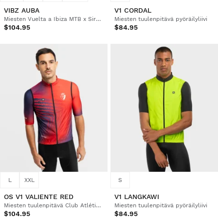
VIBZ AUBA
V1 CORDAL
Miesten Vuelta a Ibiza MTB x Siroko -pyöräilyaluspaita
Miesten tuulenpitävä pyöräilyliivi
$104.95
$84.95
L
XXL
S
OS V1 VALIENTE RED
V1 LANGKAWI
Miesten tuulenpitävä Club Atlético Osasuna x Siroko -pyöräilyliivi
Miesten tuulenpitävä pyöräilyliivi
$104.95
$84.95