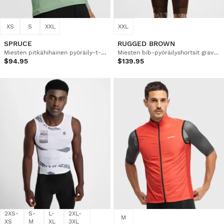
XS
S
XXL
XXL
SPRUCE
RUGGED BROWN
Miesten pitkähihainen pyöräily-t-paita graveliin
Miesten bib-pyöräilyshortsit graveliin
$94.95
$139.95
2XS-
S-
L-
2XL-
M
XS
M
XL
3XL