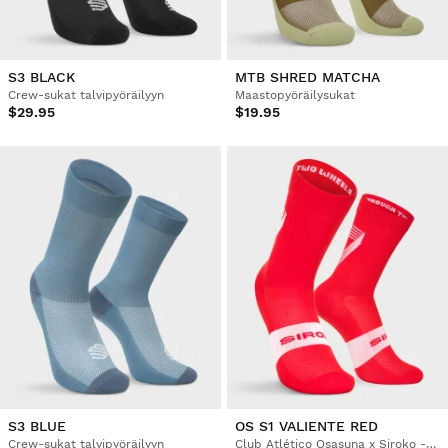
S3 BLACK
MTB SHRED MATCHA
Crew-sukat talvipyöräilyyn
Maastopyöräilysukat
$29.95
$19.95
S3 BLUE
OS S1 VALIENTE RED
Crew-sukat talvipyöräilyyn
Club Atlético Osasuna x Siroko -pyöräilysukat