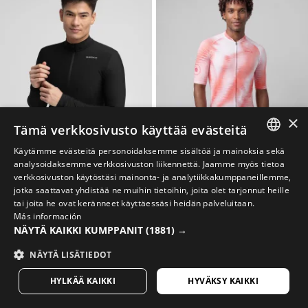
×
Tämä verkkosivusto käyttää evästeitä
Käytämme evästeitä personoidaksemme sisältöä ja mainoksia sekä
SPANISH
analysoidaksemme verkkosivuston liikennettä. Jaamme myös tietoa
M
XL
XL
XXL
verkkosivuston käytöstäsi mainonta- ja analytiikkakumppaneillemme,
ENGLISH
jotka saattavat yhdistää ne muihin tietoihin, joita olet tarjonnut heille
DW GROTTO
M2 NRC PINK
tai joita he ovat keränneet käyttäessäsi heidän palveluitaan.
GREEK
Miesten lämmin talvipyöräilypaita
Miesten lyhythihainen pyöräilypaita
Más información
$164.95
$69.95
NÄYTÄ KAIKKI KUMPPANIT
(1881) →
DANISH
$84.95
-20% Final Sale
GERMAN
NÄYTÄ LISÄTIEDOT
FINNISH
HYLKÄÄ KAIKKI
HYVÄKSY KAIKKI
FRENCH