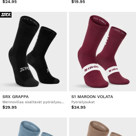
$24.95
$19.95
SRX GRAPPA
S1 MAROON VOLATA
Merinovillaa sisältävät pyöräilysukat
Pyöräilysukat
$29.95
$24.95