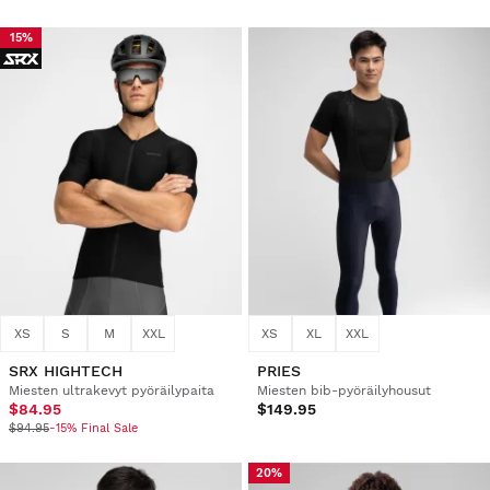
15%
XS
S
M
XXL
XS
XL
XXL
SRX HIGHTECH
PRIES
Miesten ultrakevyt pyöräilypaita
Miesten bib-pyöräilyhousut
$84.95
$149.95
$94.95
-15% Final Sale
20%