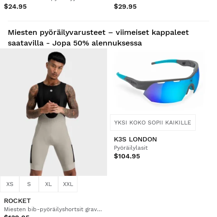
$24.95
$29.95
Miesten pyöräilyvarusteet – viimeiset kappaleet
saatavilla - Jopa 50% alennuksessa
YKSI KOKO SOPII KAIKILLE
K3S LONDON
Pyöräilylasit
$104.95
XS
S
XL
XXL
ROCKET
Miesten bib-pyöräilyshortsit graveliin