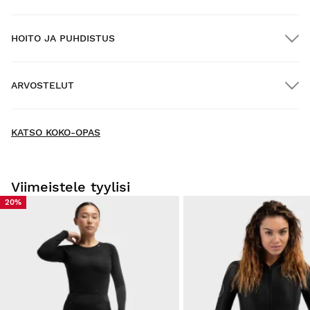
HOITO JA PUHDISTUS
ILMAINEN toimitus yli $300.00:n tilauksille
ARVOSTELUT
Kotiinkuljetus
ILMAINEN
yli $300.00:n tilauksiin
New content loaded
- Tuotteesta ei ole vielä arvosteluja -
KATSO KOKO-OPAS
Kirjoita ensimmäinen arvostelu tuotteesta
Viimeistele tyylisi
20%
Kokeile tuotteitamme mukavasti kotona. Sinulla on 30
päivää toimituspäivästä alkaen tehdä palautusilmoitus.
Voit helposti ja nopeasti palauttaa tuotteen tilauksestasi
käyttäjätilisi kautta.
Hyvitys alkuperäiselle maksutavallesi.
Alkaen
$9.95