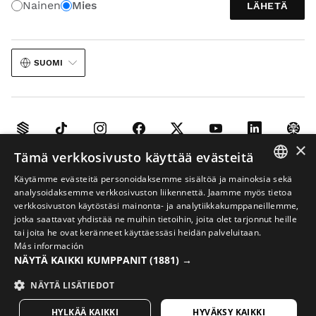
Nainen
Mies
LÄHETÄ
SUOMI
×
Tämä verkkosivusto käyttää evästeitä
Oikeudellinen huomautus
Evästeet
Verkkokaupan käyttöehdot
Käytämme evästeitä personoidaksemme sisältöä ja mainoksia sekä
Tekoäly kuvissa
Sivukartta
SPANISH
analysoidaksemme verkkosivuston liikennettä. Jaamme myös tietoa
verkkosivuston käytöstäsi mainonta- ja analytiikkakumppaneillemme,
© 2026 Siroko
ENGLISH
jotka saattavat yhdistää ne muihin tietoihin, joita olet tarjonnut heille
tai joita he ovat keränneet käyttäessäsi heidän palveluitaan.
GREEK
Más información
NÄYTÄ KAIKKI KUMPPANIT
(1881) →
DANISH
GERMAN
NÄYTÄ LISÄTIEDOT
FINNISH
HYLKÄÄ KAIKKI
HYVÄKSY KAIKKI