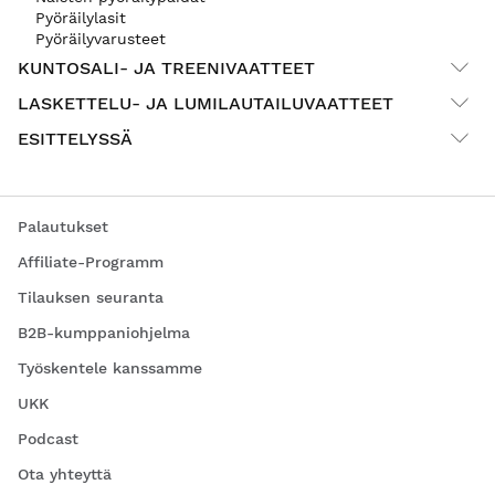
Pyöräilylasit
Pyöräilyvarusteet
KUNTOSALI- JA TREENIVAATTEET
LASKETTELU- JA LUMILAUTAILUVAATTEET
ESITTELYSSÄ
Palautukset
Affiliate-Programm
Tilauksen seuranta
B2B-kumppaniohjelma
Työskentele kanssamme
UKK
Podcast
Ota yhteyttä