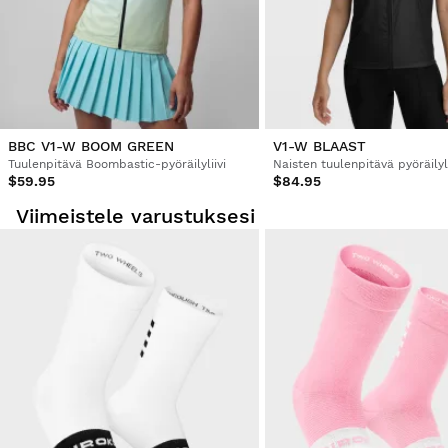
BBC V1-W BOOM GREEN
V1-W BLAAST
Tuulenpitävä Boombastic-pyöräilyliivi
Naisten tuulenpitävä pyöräilyli
$59.95
$84.95
Viimeistele varustuksesi