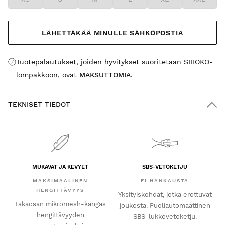
LÄHETTÄKÄÄ MINULLE SÄHKÖPOSTIA
Tuotepalautukset, joiden hyvitykset suoritetaan SIROKO-
lompakkoon, ovat
MAKSUTTOMIA
.
TEKNISET TIEDOT
MUKAVAT JA KEVYET
SBS-VETOKETJU
MAKSIMAALINEN
EI HANKAUSTA
HENGITTÄVYYS
Yksityiskohdat, jotka erottuvat
Takaosan mikromesh-kangas
joukosta. Puoliautomaattinen
hengittävyyden
SBS-lukkovetoketju.