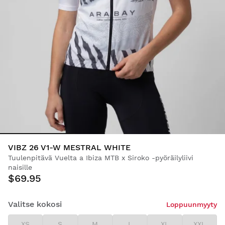
VIBZ 26 V1-W MESTRAL WHITE
Tuulenpitävä Vuelta a Ibiza MTB x Siroko -pyöräilyliivi
naisille
$69.95
Valitse kokosi
Loppuunmyyty
XS
S
M
L
XL
XXL