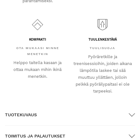
parantamiseksi.
KOMPAKTI
TUULENKESTÄVÄ
OTA MUKAASI MINNE
TUULISUOJA
MENETKIN
Pyöräretkille ja
Helppo taitella kasaan ja
treenisessioihin, joiden aikana
ottaa mukaan mihin ikinä
lämpötila laskee tai sää
menetkin.
muuttuu yllättäen, jolloin
pelkkä pyöräilypaitasi ei ole
tarpeeksi.
TUOTEKUVAUS
TOIMITUS JA PALAUTUKSET