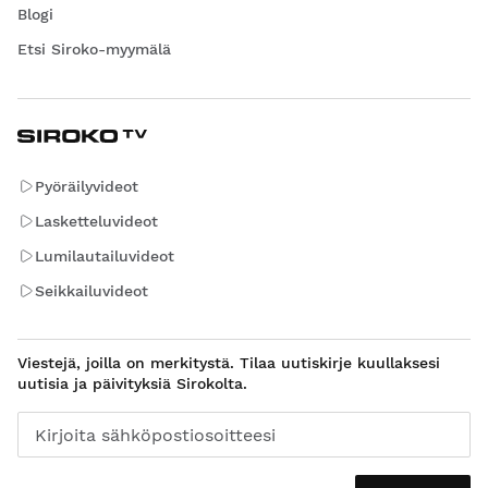
Blogi
Etsi Siroko-myymälä
Pyöräilyvideot
Lasketteluvideot
Lumilautailuvideot
Seikkailuvideot
Viestejä, joilla on merkitystä. Tilaa uutiskirje kuullaksesi
uutisia ja päivityksiä Sirokolta.
Kirjoita sähköpostiosoitteesi