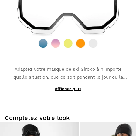
antibuée et traitement anti-rayure renforcé.
Adaptez votre masque de ski Siroko à n'importe
quelle situation, que ce soit pendant le jour ou la
nuit. Vous disposez de 5 modèles différents de
Afficher plus
Assurez-vous une vision optimale dans toutes les
verres colorés interchangeables : bleu, rose, jaune,
conditions météorologiques !
orange et transparent. Tous les verres comptent avec
traitement antibuée et traitement anti-rayure.
Complétez votre look