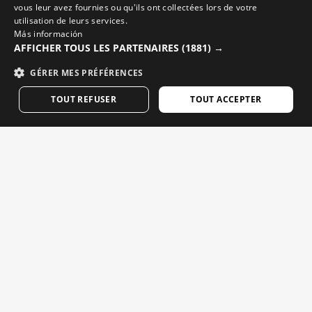
vous leur avez fournies ou qu'ils ont collectées lors de votre
utilisation de leurs services.
DANISH
Más información
GERMAN
AFFICHER TOUS LES PARTENAIRES
(1881) →
Vidéos de cyclisme
FINNISH
GÉRER MES PRÉFÉRENCES
Vidéos de ski
FRENCH
TOUT REFUSER
TOUT ACCEPTER
Vidéos de snowboard
DUTCH
Vidéos d’aventure
POLISH
KOREAN
Des e-mails qui comptent. Inscrivez-vous pour recevoir les
NORWEGIAN
dernières actus et nouveautés Siroko.
CZECH
Laissez votre email
ITALIAN
PORTUGUESE
Femme
Homme
ENVOYER
SWEDISH
CHINESE (SIMPLIFIED)