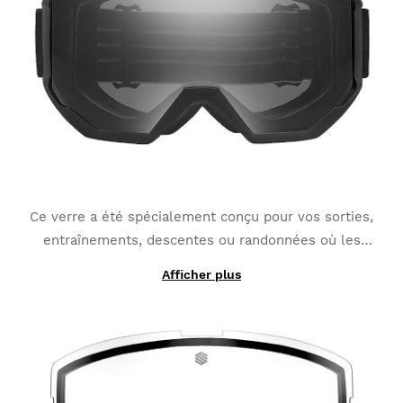
paiement originel
Ce verre a été spécialement conçu pour vos sorties,
entraînements, descentes ou randonnées où les
changements de lumière posent problème. Ni le
Afficher plus
Notre verre photochromique, conçu pour votre
soleil ni les nuages ni les reflets vont vous déranger
Siroko G1, est optimisé au maximum et se montre
davantage.
spécialement sensible aux changements de lumière :
il passe de catégorie 1 à catégorie 3 s'adaptant aux
différentes conditions de lumière de tout
environnement.
Il compte également avec
traitement