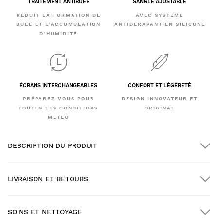
TRAITEMENT ANTIBUÉE
SANGLE AJUSTABLE
RÉDUIT LA FORMATION DE
AVEC SYSTÈME
BUÉE ET L’ACCUMULATION
ANTIDÉRAPANT EN SILICONE
D’HUMIDITÉ
ÉCRANS INTERCHANGEABLES
CONFORT ET LÉGÈRETÉ
PRÉPAREZ-VOUS POUR
DESIGN INNOVATEUR ET
TOUTES LES CONDITIONS
ORIGINAL
MÉTÉO
DESCRIPTION DU PRODUIT
LIVRAISON ET RETOURS
SOINS ET NETTOYAGE