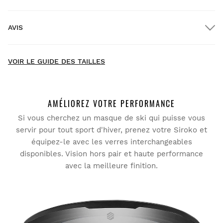
Livraison GRATUITE pour les commandes supérieures à
$300.00
AVIS
Livraison à domicile
GRATUITE
à partir de $300.00
New content loaded
- Il n'y a pas encore d'avis pour ce produit -
VOIR LE GUIDE DES TAILLES
Soyez le premier à rédiger un avis
AMÉLIOREZ VOTRE PERFORMANCE
Si vous cherchez un masque de ski qui puisse vous
servir pour tout sport d'hiver, prenez votre Siroko et
Essayez nos produits dans le confort de votre chez-vous.
équipez-le avec les verres interchangeables
Vous avez 30 jours à partir de la date de livraison pour
disponibles. Vision hors pair et haute performance
envoyer un retour.
avec la meilleure finition.
Vous pouvez facilement retourner un produit de votre
commande depuis votre compte utilisateur.
Remboursement à votre moyen de
À partir de
$9.95