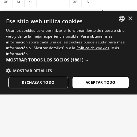
XS
M
XL
XS
S
B1 MAPLE-W
W3-W NEUQUÉN
×
מעיל סנובורד לנשים
מכנסי סנובורד לנשים
Ese sitio web utiliza cookies
$229.95
$174.95
Usamos cookies para optimizar el funcionamiento de nuestro sitio
SPANISH
web y darte la mejor experiencia posible. Para obtener mas
información sobre cada una de las cookies puede acudir para mas
ENGLISH
información a "Mostrar detalles" o a la
Política de cookies
.
Más
información
GREEK
MOSTRAR TODOS LOS SOCIOS
(1881) →
DANISH
MOSTRAR DETALLES
GERMAN
RECHAZAR TODO
ACEPTAR TODO
FINNISH
FRENCH
DUTCH
POLISH
XS
XL
KOREAN
W3-W HALO
P1-W STARLIT
מכנסי סנובורד לנשים
מעיל סנובורד לנשים