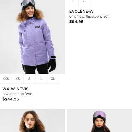
XXS
XS
S
L
XL
L
XL
W4-W NEVIS
EVOLÈNE-W
מעיל פליס Ripstop לנשים
מעיל סנובורד לנשים
$244.95
$94.95