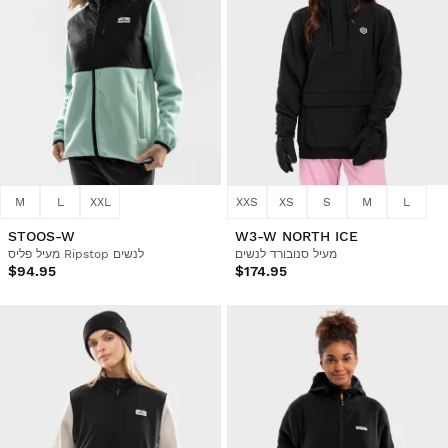
M
L
XXL
XXS
XS
S
M
L
STOOS-W
W3-W NORTH ICE
מעיל סנובורד לנשים
מעיל פליס Ripstop לנשים
$94.95
$174.95