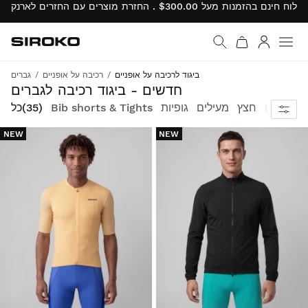
Siroko.com
עבור לדף הבית
התחבר
ביגוד לרכיבה על אופניים
רכיבה על אופניים
גברים
צבעים וסגנונות חדשים; יותר בגדים ואביזרים כדי לעדכן את הסגנון שלך על האופניים
חדשים - ביגוד רכיבה לגברים
אפודים
חצץ
מעילים
גופיות
Bib shorts & Tights
(35)
כל
NEW
NEW