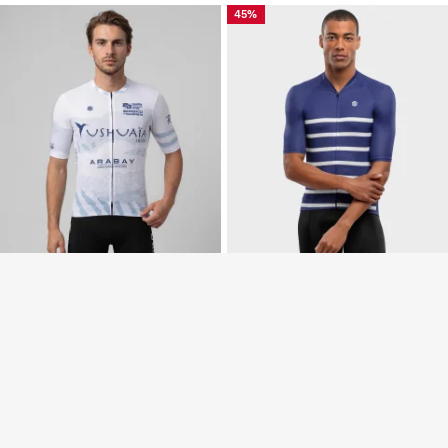
45%
VIBZ 26 M8 TARIDA WHITE
M3 PEYRESOURDE
חולצת רכיבה קלה במיוחד לגברים
חולצת רכיבה קצרה לגברים Vuelta a Ibiza MTB x Siroko
$124.95
$49.95
$84.95
-45%
NEW