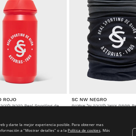
O ROJO
SC NW NEGRO
בקבוק לרכיבה על אופניים Real Sporting de Gijón x Siroko
$39.95
eb y darte la mejor experiencia posible. Para obtener mas
nformación a "Mostrar detalles" o a la
Política de cookies
.
Más