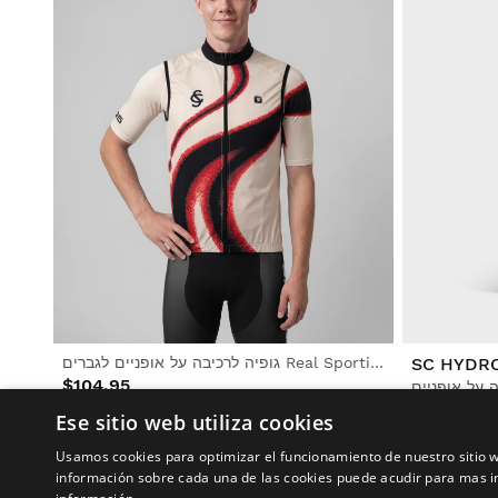
SC HYDR
גופיה לרכיבה על אופניים לגברים Real Sporting de Gijón x Siroko, עמידה ברוח
$104.95
$19.95
Ese sitio web utiliza cookies
Usamos cookies para optimizar el funcionamiento de nuestro sitio w
información sobre cada una de las cookies puede acudir para mas i