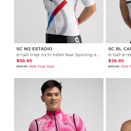
סגנון חיים
סגנון חיים
כדורגל
כדורגל
שיתופי פעולה
שיתופי פעולה
SC M2 ESTADIO
SC BL CA
חולצת רכיבה קצרה לגברים Real Sporting de Gijón x Siroko
$59.95
$39.95
$94.95
-40% Final Sale
$49.95
-25% F
הצג הכל גברים
הצג הכל נשים
הצג הכל ילדים