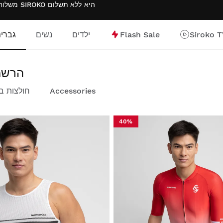
משלוח חינם בהזמנות מעל $300.00 . החזרת מוצרים עם החזרים לארנק SIROKO היא
ללא תשלום
Siroko 
Flash Sale
ילדים
נשים
גברי
קולקציית ting x Siroko
Accessories
חולצות ב
40%