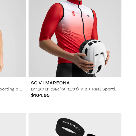
SC V1 MAREONA
גופיה לרכיבה על אופניים לגברים Real Sporting de Gijón x Siroko, עמידה ברוח
חולצת רכיבה קצרה לגברים Real Sporting de Gijón x Siroko
$104.95