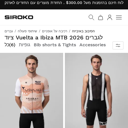
Siroko.com
עבור לדף הבית
התחבר
הסיבוב באיביזה
רכיבה על אופניים
שיתופי פעולה
גברים
המקום שבו רוח איביזה פוגשת ביצועים מתקדמים: עיצובים בלעדיים מבית Siroko
ציוד Vuelta a Ibiza MTB 2026 לגברים
Accessories
Bib shorts & Tights
גופיות
(6)
כל