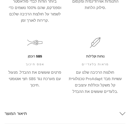
התנגדות אווירודינמית ומקסום
ביותר הודות לבדי פוליאסטר
סילוק הלחות.
וספנדקס, שהם 100% נושמים כדי
לשמור על חולצות הרכיבה שלכם
קרירות לאורך זמן.
נוחות וקלילות
רוכסן SBS
מראות בלעדיים
אפס חיכוך
חולצות הרכיבה שלנו עם
פרטים שעושים את ההבדל. מנעול
טכנולוגיית ProAdapt עשויות מבד
חצי אוטומטי SBS עם מערכת נגד
קל משקל וכוללות עיצובים
חיכוך.
בלעדיים שעושים את ההבדל.
תיאור המוצר