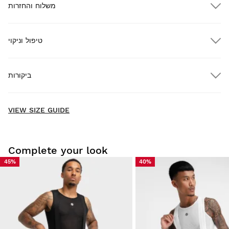
משלוח והחזרות
טיפול וניקוי
משלוח חינם בהזמנות מעל $300.00
ביקורות
חינם
בהזמנות מעל $300.00
משלוח עד הבית
New content loaded
- No reviews collected for this product yet -
VIEW SIZE GUIDE
Be the first to write a review
Complete your look
45%
40%
נסו את המוצרים שלנו בנוחות בבית. יש לכם 30 ימים ממועד המסירה
להחזרת המוצר.
מחשבון המשתמש שלך, תוכל להחזיר בקלות ובמהירות מוצר
מההזמנה שלך.