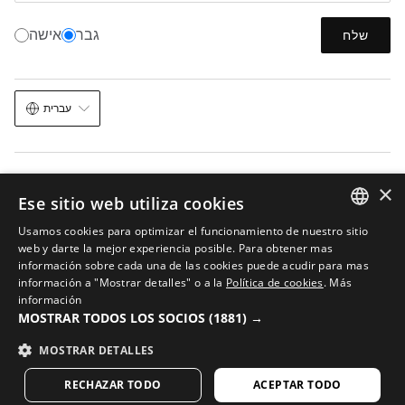
גבר
אישה
שלח
עברית
×
Ese sitio web utiliza cookies
Usamos cookies para optimizar el funcionamiento de nuestro sitio
מפת האתר
בינה מלאכותית בתמונות
תנאי השימוש
עוגיות
הודעה משפטית
SPANISH
web y darte la mejor experiencia posible. Para obtener mas
© 2026 Siroko
información sobre cada una de las cookies puede acudir para mas
ENGLISH
información a "Mostrar detalles" o a la
Política de cookies
.
Más
información
GREEK
MOSTRAR TODOS LOS SOCIOS
(1881) →
DANISH
MOSTRAR DETALLES
GERMAN
RECHAZAR TODO
ACEPTAR TODO
FINNISH