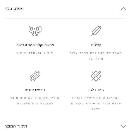
מפרט טכני
קלילות
מתאים לקליטים עם 3 ברגים
משקל של 240 גרם בלבד עבור
שימנו SPD-SL / לוק
מידה 43
עיצוב בלעדי
ביצועים גבוהים
התאימו אותם אישית בעזרת
סוליה עם מדד קשיחות 14.0
מערכות ATOP ורפידות GRIP
להעברת כוח משופרת
שלנו
תיאור המוצר