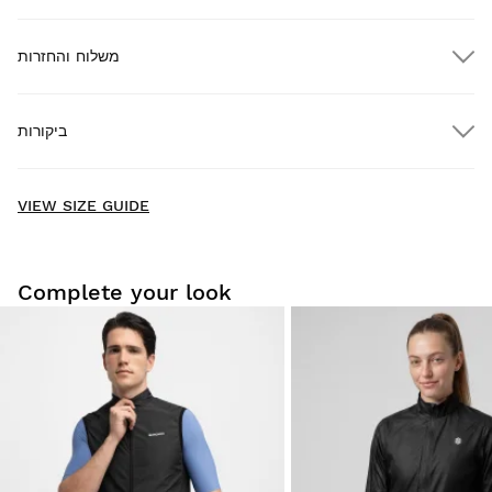
משלוח והחזרות
ביקורות
משלוח חינם בהזמנות מעל $300.00
New content loaded
- No reviews collected for this product yet -
VIEW SIZE GUIDE
חינם
בהזמנות מעל $300.00
משלוח עד הבית
Be the first to write a review
Complete your look
נסו את המוצרים שלנו בנוחות בבית. יש לכם 30 ימים ממועד המסירה
להחזרת המוצר.
מחשבון המשתמש שלך, תוכל להחזיר בקלות ובמהירות מוצר