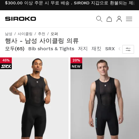
$300.00 이상 주문 시 무료 배송 . SIROKO 지갑으로 환불되는 제
Siroko.com
홈페이지로 이동
로그인
남성
사이클링
추천
오퍼
사이클링 의류와 액세서리를 할인된 가격으로 사이클링 복장을 완성하세요.
행사 - 남성 사이클링 의류
모두
(65)
Bib shorts & Tights
저지
재킷
SRX
Gravel
45%
20%
NEW