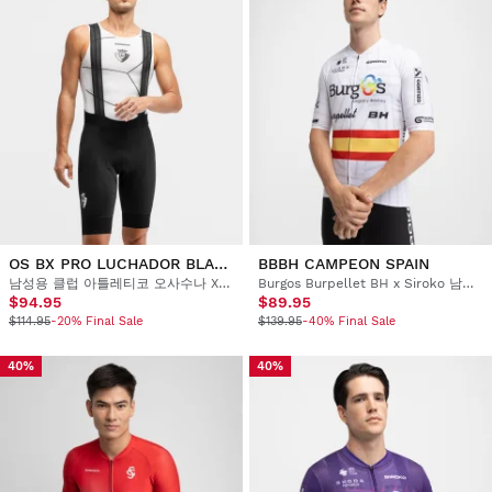
OS BX PRO LUCHADOR BLACK
BBBH CAMPEON SPAIN
남성용 클럽 아틀레티코 오사수나 X 시로코 사이클링 빕 숏
Burgos Burpellet BH x Siroko 남성용 숏슬리브 사이클링 저지
$94.95
$89.95
$114.95
-20% Final Sale
$139.95
-40% Final Sale
40%
40%