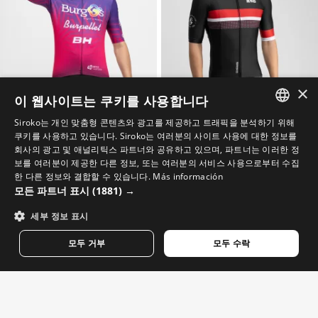
×
이 웹사이트는 쿠키를 사용합니다
Siroko는 개인 맞춤형 콘텐츠와 광고를 제공하고 트래픽을 분석하기 위해
BBBH BURGOS PURPLE
SC M2 CAPITÁN
SPANISH
쿠키를 사용하고 있습니다. Siroko는 여러분의 사이트 사용에 대한 정보를
Burgos Burpellet BH x Siroko 남성용 숏슬리브 사이클링 저지
남성용 레알 스포르팅 데 히혼 x 시로코 반소매 사이클링 저지
회사의 광고 및 애널리틱스 파트너와 공유하고 있으며, 파트너는 이러한 정
$89.95
$89.95
ENGLISH
보를 여러분이 제공한 다른 정보, 또는 여러분의 서비스 사용으로부터 수집
$139.95
-40% Final Sale
$139.95
-40% Final Sale
한 다른 정보와 결합할 수 있습니다.
Más información
GREEK
모든 파트너 표시
(1881) →
40%
20%
DANISH
세부 정보 표시
GERMAN
모두 거부
모두 수락
FINNISH
FRENCH
DUTCH