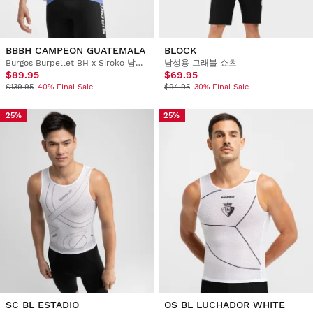
BBBH CAMPEON GUATEMALA
BLOCK
Burgos Burpellet BH x Siroko 남성용 숏슬리브 사이클링 저지
남성용 그래블 쇼츠
$89.95
$69.95
$139.95
-40% Final Sale
$94.95
-30% Final Sale
25%
25%
SC BL ESTADIO
OS BL LUCHADOR WHITE