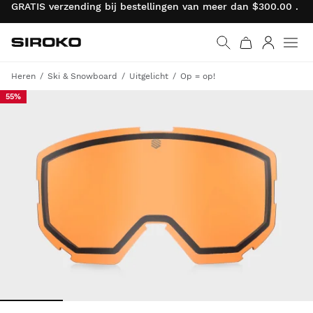
GRATIS verzending bij bestellingen van meer dan $300.00 . R
Siroko.com
Ga naar de homepage
Inloggen
Heren
Ski & Snowboard
Uitgelicht
Op = op!
55%