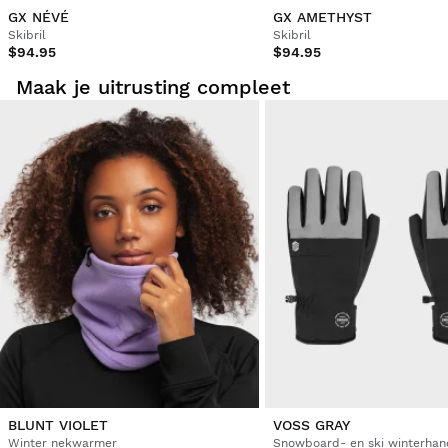
GX NÉVÉ
GX AMETHYST
Skibril
Skibril
Ook goed, goede pasvorm bij het verwisselen van lens
$94.95
$94.95
Maak je uitrusting compleet
Vond je dit een nuttige review?
Ja
Melden
Deel
3 jaar geleden
1
2
BLUNT VIOLET
VOSS GRAY
Winter nekwarmer
Snowboard- en ski winterha