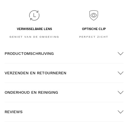
VERWISSELBARE LENS
OPTISCHE CLIP
GENIET VAN DE OMGEVING
PERFECT ZICHT
PRODUCTOMSCHRIJVING
VERZENDEN EN RETOURNEREN
ONDERHOUD EN REINIGING
GRATIS verzending bij bestellingen van meer dan $300.00
REVIEWS
Thuisbezorging
New content loaded
- Nog geen reviews voor dit product -