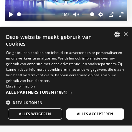
01:15
Play
Mute
Settings
PIP
Enter
fullscr
×
Maak je look af
Deze website maakt gebruik van
cookies
20%
SPANISH
We gebruiken cookies om inhoud en advertenties te personaliseren
en ons verkeer te analyseren. We delen ook informatie over uw
ENGLISH
gebruik van onze site met onze advertentie- en analysepartners. Zij
kunnen deze informatie combineren met andere gegevens die u aan
GREEK
hen heeft verstrekt of die zij hebben verzameld op basis van uw
DANISH
gebruik van hun diensten.
Más información
GERMAN
ALLE PARTNERS TONEN
(1881) →
FINNISH
DETAILS TONEN
FRENCH
ALLES WEIGEREN
ALLES ACCEPTEREN
DUTCH
POLISH