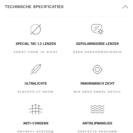
TECHNISCHE SPECIFICATIES
SPECIAL TAC 1.2 LENZEN
GEPOLARISEERDE LENZEN
ZORGT VOOR JE ZICHT
GEEN OOGVERMOEIDHEID
ULTRALICHTE
PANORAMISCH ZICHT
SLECHTS 27 GRAM
MIS GEEN ENKEL DETAIL
ANTI-CONDENS
ANTISLIPBANDJES
DRYSKY+ SYSTEEM
PERFECTE PASVORM