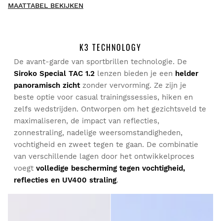
MAATTABEL BEKIJKEN
Schrijf als eerste een review
K3 TECHNOLOGY
De avant-garde van sportbrillen technologie. De
Probeer onze producten lekker thuis uit. Je hebt 30 dagen
Siroko Special TAC 1.2
lenzen bieden je een
helder
vanaf de leverdatum om een retourzending te doen.
panoramisch zicht
zonder vervorming. Ze zijn je
beste optie voor casual trainingssessies, hiken en
Vanuit je gebruikersaccount kun je eenvoudig en snel een
zelfs wedstrijden. Ontworpen om het gezichtsveld te
product uit je bestelling retourneren.
maximaliseren, de impact van reflecties,
zonnestraling, nadelige weersomstandigheden,
Je geld terugboeken naar de oorspronkelijke
Vanaf
$9.95
vochtigheid en zweet tegen te gaan. De combinatie
betaalmethode
van verschillende lagen door het ontwikkelproces
voegt
volledige bescherming tegen vochtigheid,
reflecties en UV400 straling
.