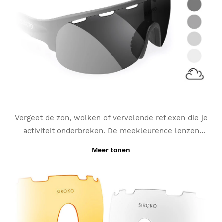
Vergeet de zon, wolken of vervelende reflexen die je
activiteit onderbreken. De meekleurende lenzen
passen zich voortdurend aan naar de continu
Meer tonen
Dankzij de productie met fotochromatische
veranderingen van lichtinval
en worden de beste
materialen in plaats van een simpel-toegevoegde
optie voor sporten zoals MTB, Triathlons of
laag, kunnen de verwisselbare K3 PhotoChromic
Hardlopen.
lenzen in seconden veranderen van de ene naar de
andere categorie (deze categorieën kunnen licht
variëren, afhankelijk van het type meekleurende lens