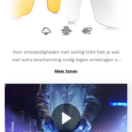
dat je hebt gekozen). Ze bieden ook een
extra
gepolariseerde dekking en volledige UV400
bescherming
, welke je een hogere graad
bescherming biedt tegen schitteringen en reflecties.
Voor omstandigheden met weinig licht heb je wel
wat extra bescherming nodig tegen windvlagen en
kleine stootjes:
K3 Clear
.
Meer tonen
En als je hoog contrast nodig hebt om mistig weer te
bevechten:
K3 ClearFog
.
Play