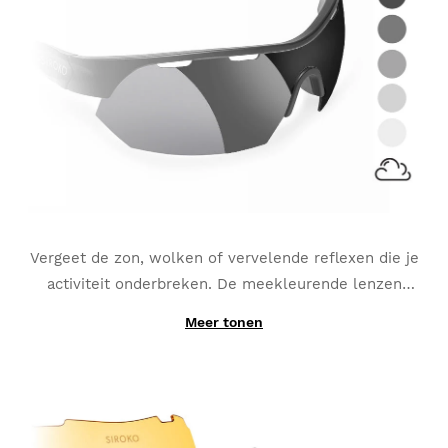
Vergeet de zon, wolken of vervelende reflexen die je
activiteit onderbreken. De meekleurende lenzen
passen zich voortdurend aan naar de continu
Meer tonen
Dankzij de productie met fotochromatische
veranderingen van lichtinval
en worden de beste
materialen in plaats van een simpel-toegevoegde
optie voor sporten zoals MTB, Triathlons of
laag, kunnen de verwisselbare K3s PhotoChromic
Hardlopen.
lenzen in seconden veranderen van de ene naar de
andere categorie (deze categorieën kunnen licht