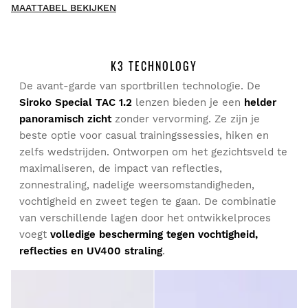
MAATTABEL BEKIJKEN
Schrijf als eerste een review
K3 TECHNOLOGY
De avant-garde van sportbrillen technologie. De
Probeer onze producten lekker thuis uit. Je hebt 30 dagen
Siroko Special TAC 1.2
lenzen bieden je een
helder
vanaf de leverdatum om een retourzending te doen.
panoramisch zicht
zonder vervorming. Ze zijn je
beste optie voor casual trainingssessies, hiken en
Vanuit je gebruikersaccount kun je eenvoudig en snel een
zelfs wedstrijden. Ontworpen om het gezichtsveld te
product uit je bestelling retourneren.
maximaliseren, de impact van reflecties,
zonnestraling, nadelige weersomstandigheden,
Je geld terugboeken naar de oorspronkelijke
Vanaf
$9.95
vochtigheid en zweet tegen te gaan. De combinatie
betaalmethode
van verschillende lagen door het ontwikkelproces
voegt
volledige bescherming tegen vochtigheid,
reflecties en UV400 straling
.