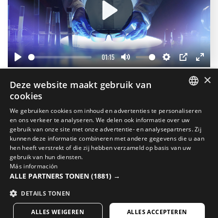
Play
01:15
Play
Mute
Settings
PIP
Enter
×
fullscr
Deze website maakt gebruik van
Maak je look af
cookies
20%
SPANISH
We gebruiken cookies om inhoud en advertenties te personaliseren
en ons verkeer te analyseren. We delen ook informatie over uw
ENGLISH
gebruik van onze site met onze advertentie- en analysepartners. Zij
kunnen deze informatie combineren met andere gegevens die u aan
GREEK
hen heeft verstrekt of die zij hebben verzameld op basis van uw
DANISH
gebruik van hun diensten.
Más información
GERMAN
ALLE PARTNERS TONEN
(1881) →
FINNISH
DETAILS TONEN
FRENCH
ALLES WEIGEREN
ALLES ACCEPTEREN