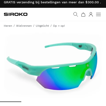
GRATIS verzending bij bestellingen van meer dan $300.00 . R
Siroko.com
Ga naar de homepage
Inloggen
Heren
Wielrennen
Uitgelicht
Op = op!