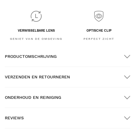
VERWISSELBARE LENS
OPTISCHE CLIP
GENIET VAN DE OMGEVING
PERFECT ZICHT
PRODUCTOMSCHRIJVING
VERZENDEN EN RETOURNEREN
ONDERHOUD EN REINIGING
GRATIS verzending bij bestellingen van meer dan $300.00
REVIEWS
Thuisbezorging
New content loaded
- Nog geen reviews voor dit product -