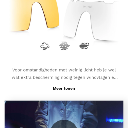
variëren, afhankelijk van het type meekleurende lens
dat je hebt gekozen). Ze bieden ook een
extra
gepolariseerde dekking en volledige UV400
bescherming
, welke je een hogere graad
bescherming biedt tegen schitteringen en reflecties.
Voor omstandigheden met weinig licht heb je wel
wat extra bescherming nodig tegen windvlagen en
kleine stootjes:
K3s Clear
.
Meer tonen
En als je hoog contrast nodig hebt om mistig weer te
bevechten:
K3s ClearFog
.