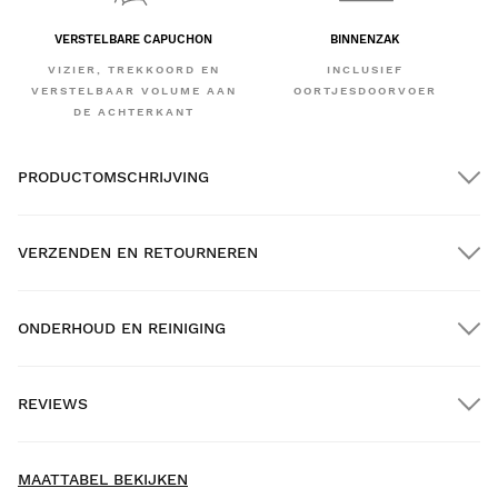
VERSTELBARE CAPUCHON
BINNENZAK
VIZIER, TREKKOORD EN
INCLUSIEF
VERSTELBAAR VOLUME AAN
OORTJESDOORVOER
DE ACHTERKANT
PRODUCTOMSCHRIJVING
VERZENDEN EN RETOURNEREN
ONDERHOUD EN REINIGING
GRATIS verzending bij bestellingen van meer dan $300.00
REVIEWS
Thuisbezorging
New content loaded
- Nog geen reviews voor dit product -
MAATTABEL BEKIJKEN