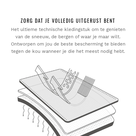
Schrijf als eerste een review
ZORG DAT JE VOLLEDIG UITGERUST BENT
Het ultieme technische kledingstuk om te genieten
Probeer onze producten lekker thuis uit. Je hebt 30 dagen
van de sneeuw, de bergen of waar je maar wilt.
vanaf de leverdatum om een retourzending te doen.
Ontworpen om jou de beste bescherming te bieden
tegen de kou wanneer je die het meest nodig hebt.
Vanuit je gebruikersaccount kun je eenvoudig en snel een
product uit je bestelling retourneren.
Je geld terugboeken naar de oorspronkelijke
Vanaf
$9.95
betaalmethode