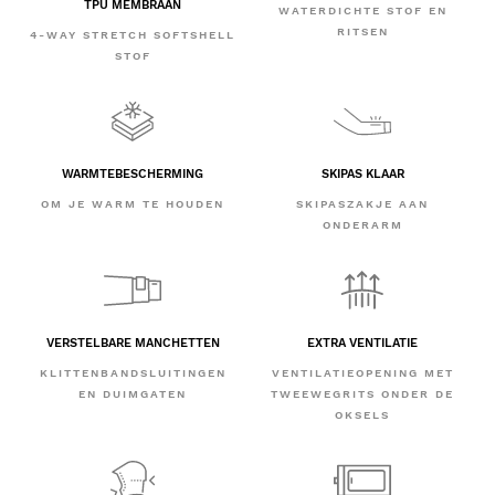
TPU MEMBRAAN
WATERDICHTE STOF EN
RITSEN
4-WAY STRETCH SOFTSHELL
STOF
WARMTEBESCHERMING
SKIPAS KLAAR
OM JE WARM TE HOUDEN
SKIPASZAKJE AAN
ONDERARM
VERSTELBARE MANCHETTEN
EXTRA VENTILATIE
KLITTENBANDSLUITINGEN
VENTILATIEOPENING MET
EN DUIMGATEN
TWEEWEGRITS ONDER DE
OKSELS