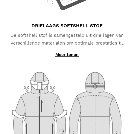
DRIELAAGS SOFTSHELL STOF
De softshell stof is samengesteld uit drie lagen van
verschillende materialen om optimale prestaties te
garanderen. De buitenste laag, gemaakt van
Meer tonen
polyester en elastaan, biedt bescherming tegen
sneeuw en regen (tot 10.000 mm waterkolom). De
middelste laag is gemaakt van een TPU-membraan
dat je beschermt tegen de wind en vocht van je
lichaam afvoert. De binnenste laag biedt uitstekende
thermische isolatie dankzij de polyester micro-fleece
stof die helpt de lichaamswarmte vast te houden.