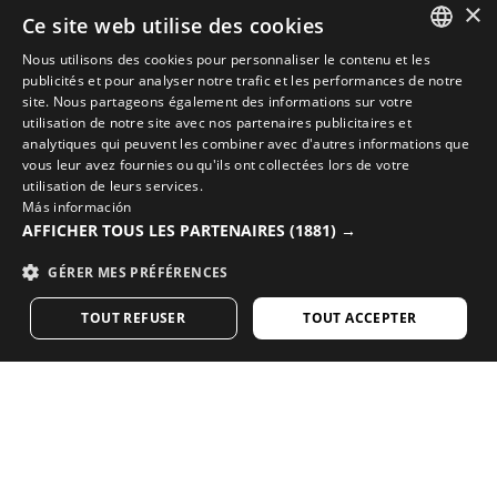
×
Ce site web utilise des cookies
Nous utilisons des cookies pour personnaliser le contenu et les
SPANISH
publicités et pour analyser notre trafic et les performances de notre
site. Nous partageons également des informations sur votre
ENGLISH
utilisation de notre site avec nos partenaires publicitaires et
analytiques qui peuvent les combiner avec d'autres informations que
COMPLÉTEZ VOTRE LOOK AVEC LES MEILLEURS
GREEK
vous leur avez fournies ou qu'ils ont collectées lors de votre
ÉQUIPEMENTS DE CYCLISME
utilisation de leurs services.
DANISH
Más información
Découvrez les nouveautés cyclisme sur la boutique
AFFICHER TOUS LES PARTENAIRES
(1881) →
GERMAN
en ligne de Siroko
GÉRER MES PRÉFÉRENCES
FINNISH
VISITEZ NOTRE BOUTIQUE
TOUT REFUSER
TOUT ACCEPTER
FRENCH
DUTCH
Vous aimez notre contenu ? Abonnez-vous pour
POLISH
recevoir notre newsletter hebdomadaire.
KOREAN