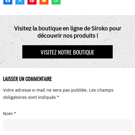
F
X
P
R
W
A
(
I
E
H
C
T
N
D
A
E
W
T
D
T
B
I
E
I
S
O
T
R
T
A
Visitez la boutique en ligne de Siroko pour
O
T
E
P
découvrir nos produits !
K
E
S
P
R
T
)
VISITEZ NOTRE BOUTIQUE
LAISSER UN COMMENTAIRE
Votre adresse e-mail ne sera pas publiée.
Les champs
obligatoires sont indiqués
*
Nom
*