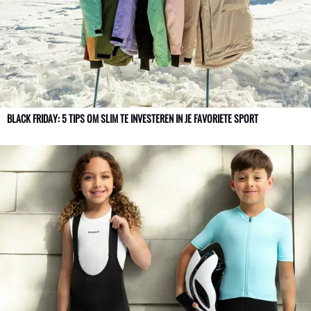
BLACK FRIDAY: 5 TIPS OM SLIM TE INVESTEREN IN JE FAVORIETE SPORT