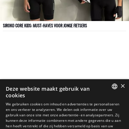
SIROKO CORE KIDS: MUST-HAVES VOOR JONGE FIETSERS
×
Deze website maakt gebruik van
cookies
SPANISH
We gebruiken cookies om inhoud en advertenties te personaliseren
en ons verkeer te analyseren. We delen ook informatie over uw
ENGLISH
gebruik van onze site met onze advertentie- en analysepartners. Zij
kunnen deze informatie combineren met andere gegevens die u aan
GREEK
hen heeft verstrekt of die zij hebben verzameld op basis van uw