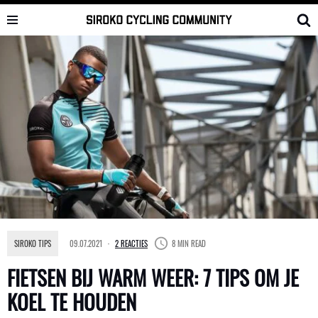
Skip
to
content
SIROKO TIPS
09.07.2021
2 REACTIES
8 MIN READ
FIETSEN BIJ WARM WEER: 7 TIPS OM JE
KOEL TE HOUDEN