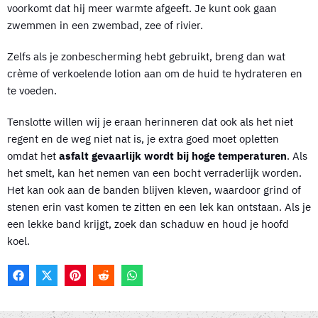
voorkomt dat hij meer warmte afgeeft. Je kunt ook gaan
zwemmen in een zwembad, zee of rivier.
Zelfs als je zonbescherming hebt gebruikt, breng dan wat
crème of verkoelende lotion aan om de huid te hydrateren en
te voeden.
Tenslotte willen wij je eraan herinneren dat ook als het niet
regent en de weg niet nat is, je extra goed moet opletten
omdat het
asfalt gevaarlijk wordt bij hoge temperaturen
. Als
het smelt, kan het nemen van een bocht verraderlijk worden.
Het kan ook aan de banden blijven kleven, waardoor grind of
stenen erin vast komen te zitten en een lek kan ontstaan. Als je
een lekke band krijgt, zoek dan schaduw en houd je hoofd
koel.
F
X
P
R
W
A
(
I
E
H
C
T
N
D
A
E
W
T
D
T