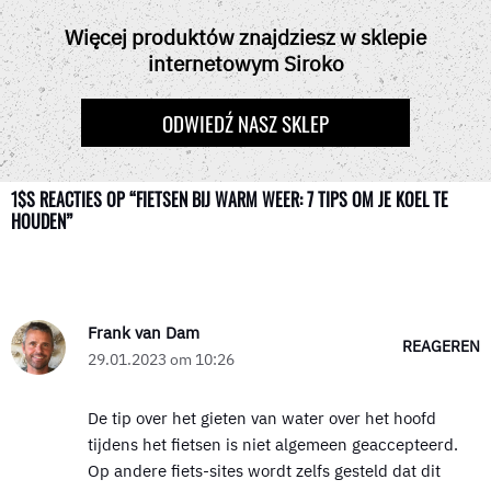
B
I
E
I
S
O
T
R
T
A
Więcej produktów znajdziesz w sklepie
O
T
E
P
internetowym Siroko
K
E
S
P
R
T
)
ODWIEDŹ NASZ SKLEP
1$S REACTIES OP “FIETSEN BIJ WARM WEER: 7 TIPS OM JE KOEL TE
HOUDEN”
Frank van Dam
REAGEREN
29.01.2023 om 10:26
De tip over het gieten van water over het hoofd
tijdens het fietsen is niet algemeen geaccepteerd.
Op andere fiets-sites wordt zelfs gesteld dat dit