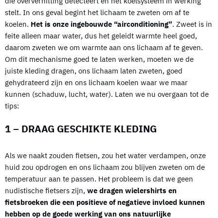
die oververhitting detecteert en het koelsysteem in werking
stelt. In ons geval begint het lichaam te zweten om af te
koelen.
Het is onze ingebouwde “airconditioning”
. Zweet is in
feite alleen maar water, dus het geleidt warmte heel goed,
daarom zweten we om warmte aan ons lichaam af te geven.
Om dit mechanisme goed te laten werken, moeten we de
juiste kleding dragen, ons lichaam laten zweten, goed
gehydrateerd zijn en ons lichaam koelen waar we maar
kunnen (schaduw, lucht, water). Laten we nu overgaan tot de
tips:
1 – DRAAG GESCHIKTE KLEDING
Als we naakt zouden fietsen, zou het water verdampen, onze
huid zou opdrogen en ons lichaam zou blijven zweten om de
temperatuur aan te passen. Het probleem is dat we geen
nudistische fietsers zijn,
we dragen wielershirts en
fietsbroeken die een positieve of negatieve invloed kunnen
hebben op de goede werking van ons natuurlijke