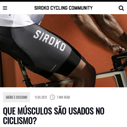
Skip
to
content
SAÚDE E CICLISMO
11.06.2021
7 MIN READ
QUE MÚSCULOS SÃO USADOS NO
CICLISMO?