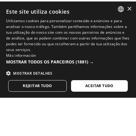
×
Este site utiliza cookies
Utilizamos cookies para personalizar conteúdo e anúncios e para
SPANISH
analisar o nosso tráfego. Também partilhamos informações sobre a
tua utilização do nosso site com os nossos parceiros de anúncios e
ENGLISH
de análise, que as podem combinar com outras informações que lhes
podes ter fornecido ou que recolheram a partir da tua utilização dos
COMPLETE O SEU VISUAL COM O MELHOR EQUIPAMENTO
GREEK
seus serviços.
Más información
DE CICLISMO
DANISH
MOSTRAR TODOS OS PARCEIROS
(1881) →
Veja as novidade de ciclismo na loja Siroko online
GERMAN
MOSTRAR DETALHES
VISITE A NOSSA LOJA
FINNISH
REJEITAR TUDO
ACEITAR TUDO
FRENCH
DUTCH
Gosta do nosso conteúdo? Subscreva e receba a
nossa newsletter semanal.
POLISH
KOREAN