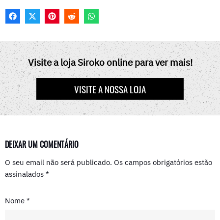
F
X
P
R
W
A
(
I
E
H
C
T
N
D
A
E
W
T
D
T
B
I
E
I
S
O
T
R
T
A
Visite a loja Siroko online para ver mais!
O
T
E
P
K
E
S
P
R
T
VISITE A NOSSA LOJA
)
DEIXAR UM COMENTÁRIO
O seu email não será publicado.
Os campos obrigatórios estão
assinalados
*
Nome
*