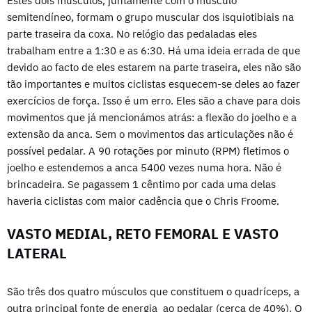
Estes dois músculos, juntamente com o músculo
semitendíneo, formam o grupo muscular dos isquiotibiais na
parte traseira da coxa. No relógio das pedaladas eles
trabalham entre a 1:30 e as 6:30. Há uma ideia errada de que
devido ao facto de eles estarem na parte traseira, eles não são
tão importantes e muitos ciclistas esquecem-se deles ao fazer
exercícios de força. Isso é um erro. Eles são a chave para dois
movimentos que já mencionámos atrás: a flexão do joelho e a
extensão da anca. Sem o movimentos das articulações não é
possível pedalar. A 90 rotações por minuto (RPM) fletimos o
joelho e estendemos a anca 5400 vezes numa hora. Não é
brincadeira. Se pagassem 1 cêntimo por cada uma delas
haveria ciclistas com maior cadência que o Chris Froome.
VASTO MEDIAL, RETO FEMORAL E VASTO
LATERAL
São três dos quatro músculos que constituem o quadríceps, a
outra principal fonte de energia ao pedalar (cerca de 40%). O