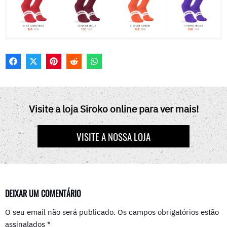
F
X
P
R
W
A
(
I
E
H
C
T
N
D
A
E
W
T
D
T
B
I
E
I
S
O
T
R
T
A
Visite a loja Siroko online para ver mais!
O
T
E
P
K
E
S
P
R
T
VISITE A NOSSA LOJA
)
DEIXAR UM COMENTÁRIO
O seu email não será publicado.
Os campos obrigatórios estão
assinalados
*