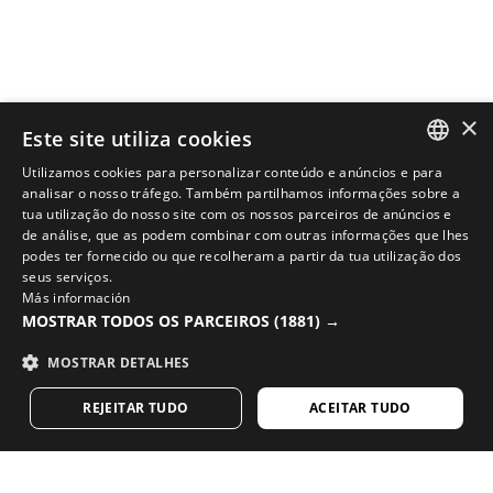
×
Este site utiliza cookies
Utilizamos cookies para personalizar conteúdo e anúncios e para
SPANISH
analisar o nosso tráfego. Também partilhamos informações sobre a
tua utilização do nosso site com os nossos parceiros de anúncios e
ENGLISH
de análise, que as podem combinar com outras informações que lhes
podes ter fornecido ou que recolheram a partir da tua utilização dos
COMPLETE O SEU VISUAL COM O MELHOR EQUIPAMENTO
GREEK
seus serviços.
Más información
DE CICLISMO
DANISH
MOSTRAR TODOS OS PARCEIROS
(1881) →
Veja as novidade de ciclismo na loja Siroko online
GERMAN
MOSTRAR DETALHES
VISITE A NOSSA LOJA
FINNISH
REJEITAR TUDO
ACEITAR TUDO
FRENCH
DUTCH
Gosta do nosso conteúdo? Subscreva e receba a