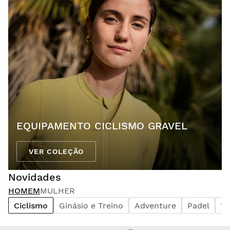
EQUIPAMENTO CICLISMO GRAVEL
VER COLEÇÃO
Novidades
HOMEM
MULHER
Ciclismo
Ginásio e Treino
Adventure
Padel
Te