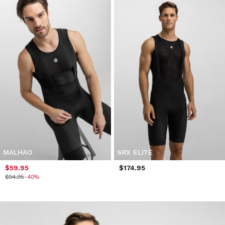
MALHAO
SRX ELITE
$59.95
$174.95
$94.95
-40%