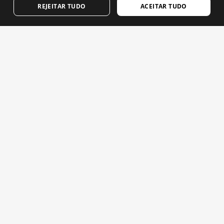
REJEITAR TUDO
ACEITAR TUDO
FRENCH
Emails que contam. Subscreve para receber notícias e
DUTCH
novidades da Siroko.
POLISH
Escreve o teu email
KOREAN
NORWEGIAN
Mulher
Homem
ENVIAR
CZECH
ITALIAN
PORTUGUESE
PORTUGUÊS
SWEDISH
CHINESE (SIMPLIFIED)
JAPANESE
Aviso legal
Cookies
Termos e condições
IA nas Imagens
Mapa do site
© 2026 Siroko