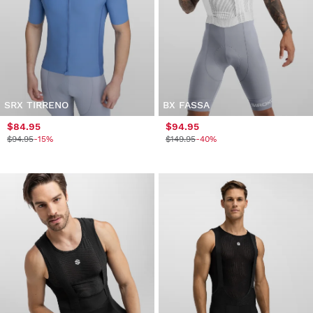
SRX TIRRENO
BX FASSA
$84.95
$94.95
$94.95
-15%
$149.95
-40%