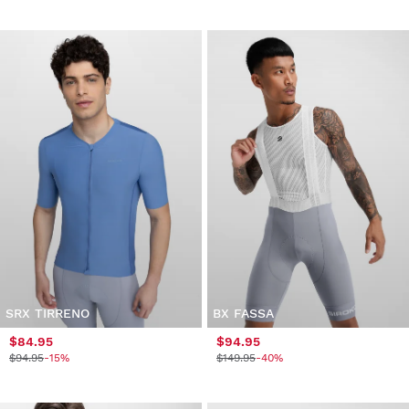
SRX TIRRENO
BX FASSA
$84.95
$94.95
$94.95
-15%
$149.95
-40%