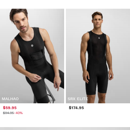
MALHAO
SRX ELITE
$59.95
$174.95
$94.95
-40%