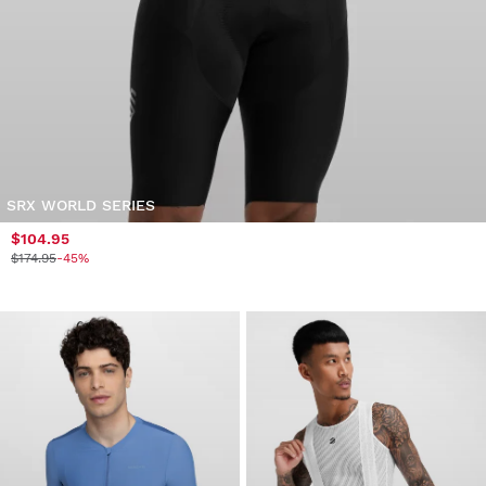
SRX WORLD SERIES
$104.95
$174.95
-45%