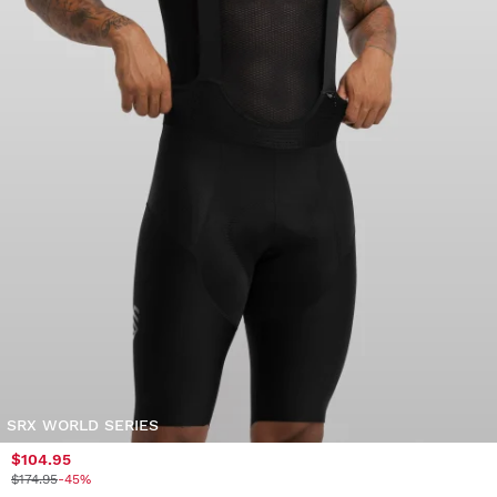
SRX WORLD SERIES
$104.95
$174.95
-45%