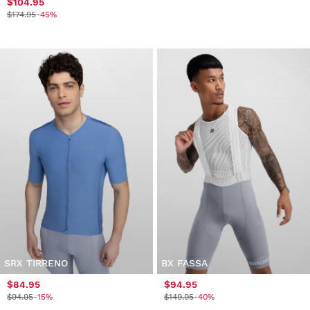
$104.95
$174.95
-45%
SRX TIRRENO
BX FASSA
$84.95
$94.95
$94.95
-15%
$149.95
-40%