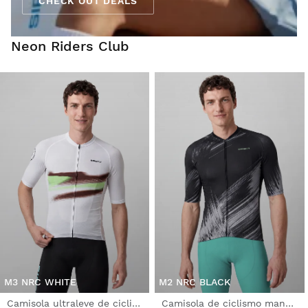
CHECK OUT DEALS
Neon Riders Club
M3 NRC WHITE
M2 NRC BLACK
Camisola ultraleve de ciclismo homem
Camisola de ciclismo manga curta homem