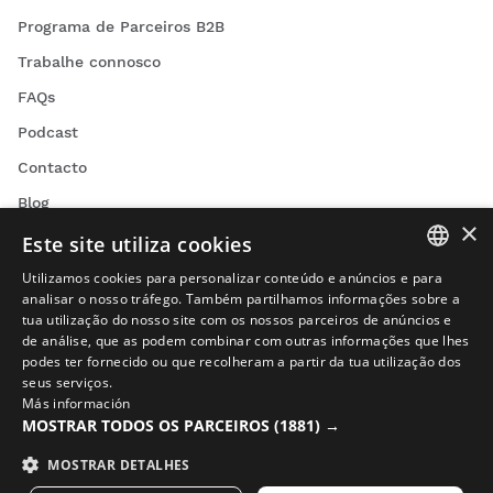
Programa de Parceiros B2B
Trabalhe connosco
FAQs
Podcast
Contacto
Blog
×
Encontra a tua loja Siroko
Este site utiliza cookies
Utilizamos cookies para personalizar conteúdo e anúncios e para
SPANISH
analisar o nosso tráfego. Também partilhamos informações sobre a
tua utilização do nosso site com os nossos parceiros de anúncios e
ENGLISH
de análise, que as podem combinar com outras informações que lhes
podes ter fornecido ou que recolheram a partir da tua utilização dos
GREEK
Vídeos de ciclismo
seus serviços.
Más información
DANISH
Vídeos de ski
MOSTRAR TODOS OS PARCEIROS
(1881) →
GERMAN
Vídeos de snowboard
MOSTRAR DETALHES
FINNISH
Vídeos de aventura