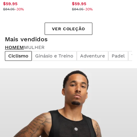
$59.95
$59.95
$84.95
-30%
$84.95
-30%
VER COLEÇÃO
Mais vendidos
HOMEM
MULHER
Ciclismo
Ginásio e Treino
Adventure
Padel
Te