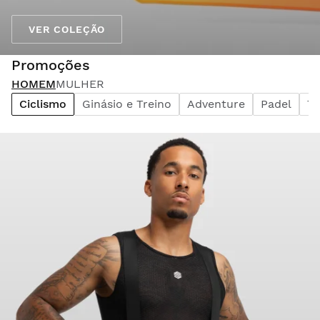
VER COLEÇÃO
Promoções
HOMEM
MULHER
Ciclismo
Ginásio e Treino
Adventure
Padel
Te