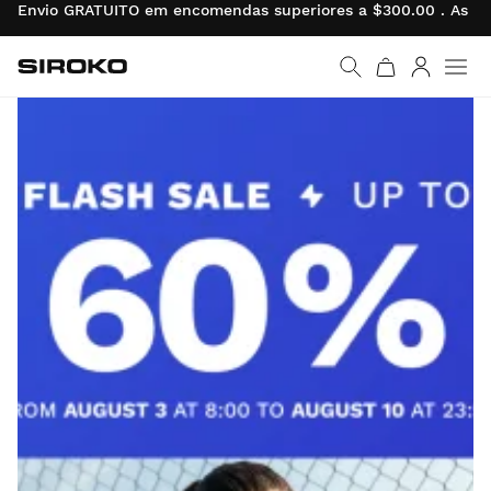
Envio GRATUITO em encomendas superiores a $300.00 . As de
Siroko.com
Ir para a página inicial
Entrar