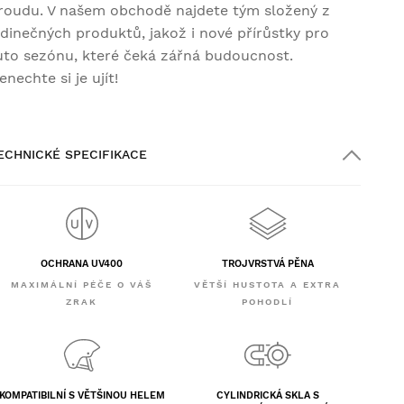
roudu. V našem obchodě najdete tým složený z
edinečných produktů, jakož i nové přírůstky pro
uto sezónu, které čeká zářná budoucnost.
enechte si je ujít!
ECHNICKÉ SPECIFIKACE
OCHRANA UV400
TROJVRSTVÁ PĚNA
MAXIMÁLNÍ PÉČE O VÁŠ
VĚTŠÍ HUSTOTA A EXTRA
ZRAK
POHODLÍ
KOMPATIBILNÍ S VĚTŠINOU HELEM
CYLINDRICKÁ SKLA S