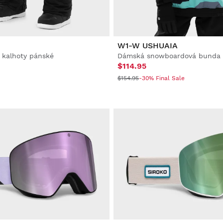
W1-W USHUAIA
kalhoty pánské
Dámská snowboardová bunda
$114.95
$154.95
-30% Final Sale