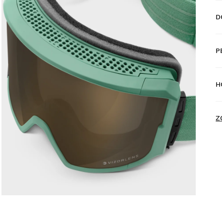
D
P
D
H
D
N
Z
V
z
Z
v