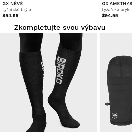
GX NÉVÉ
GX AMETHY
Lyžařské brýle
Lyžařské brýle
$94.95
$94.95
Zkompletujte svou výbavu