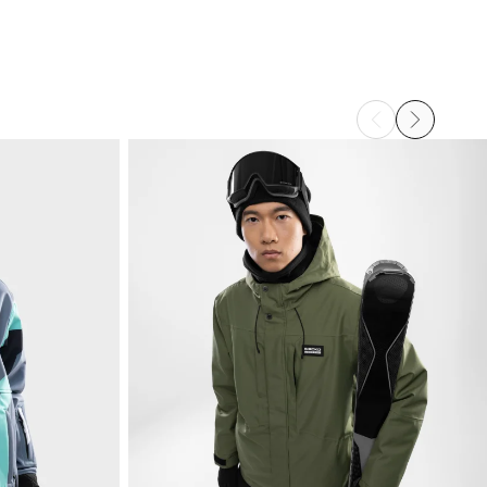
rácení peněz původní platební metodou
Od
$9.95