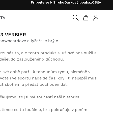
Připojte se k Siroko
Dárkový poukaz
CS
 TV
Přihlásit s
3 VERBIER
nowboardové a lyžařské brýle
rzí nás to, ale tento produkt si už své odsloužil a
dešel do zaslouženého důchodu.
e své době patřil k tahounům týmu, nicméně v
ivotě i ve sportu nadejde čas, kdy i ti nejlepší musí
íct sbohem a předat pochodeň dál.
ěkujeme, že jsi byl součástí naší historie!
atímco se tu loučíme, hra pokračuje v plném