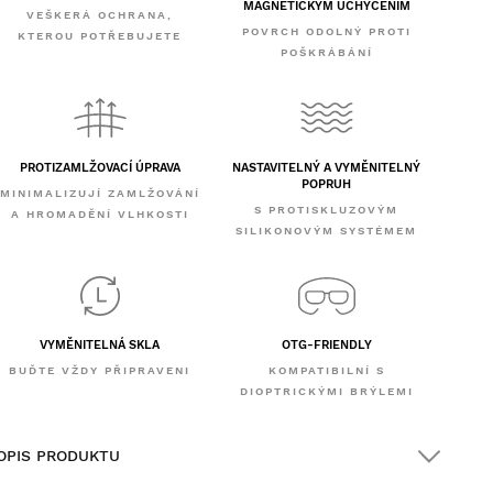
MAGNETICKÝM UCHYCENÍM
VEŠKERÁ OCHRANA,
POVRCH ODOLNÝ PROTI
KTEROU POTŘEBUJETE
POŠKRÁBÁNÍ
PROTIZAMLŽOVACÍ ÚPRAVA
NASTAVITELNÝ A VYMĚNITELNÝ
POPRUH
MINIMALIZUJÍ ZAMLŽOVÁNÍ
S PROTISKLUZOVÝM
A HROMADĚNÍ VLHKOSTI
SILIKONOVÝM SYSTÉMEM
VYMĚNITELNÁ SKLA
OTG-FRIENDLY
BUĎTE VŽDY PŘIPRAVENI
KOMPATIBILNÍ S
DIOPTRICKÝMI BRÝLEMI
OPIS PRODUKTU