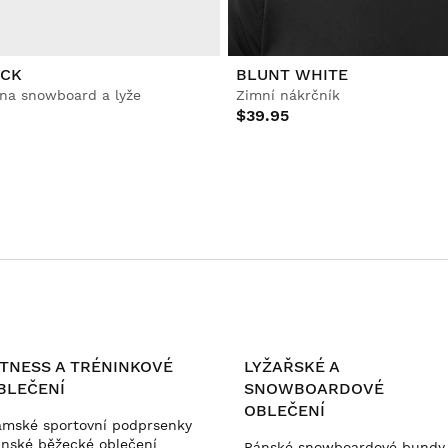
ACK
BLUNT WHITE
 na snowboard a lyže
Zimní nákrčník
$39.95
ITNESS A TRÉNINKOVÉ
LYŽAŘSKÉ A
BLEČENÍ
SNOWBOARDOVÉ
OBLEČENÍ
mské sportovní podprsenky
nské běžecké oblečení
Pánské snowboardové bundy