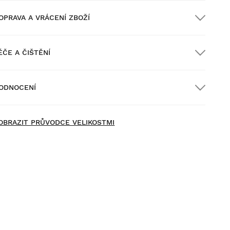
OPRAVA A VRÁCENÍ ZBOŽÍ
ÉČE A ČIŠTĚNÍ
oprava ZDARMA u objednávek nad $300.00
ODNOCENÍ
oručení domů
ZDARMA
nad $300.00
ew content loaded
- Na moeten produkt nejsou žádné hodnocení -
OBRAZIT PRŮVODCE VELIKOSTMI
Buďte první, kdo napíše hodnocení
yzkoušejte si naše produkty v pohodlí domova. Na vrácení
boží máte 30 dní od doručení.
 vašeho uživatelského účtu můžete jednoduše a rychle
rátit produkty z vaší objednávky.