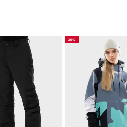
V
30%