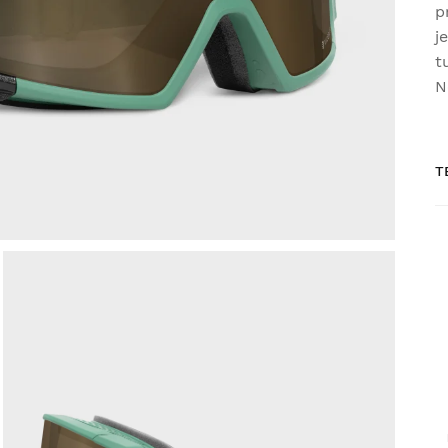
p
j
t
N
T