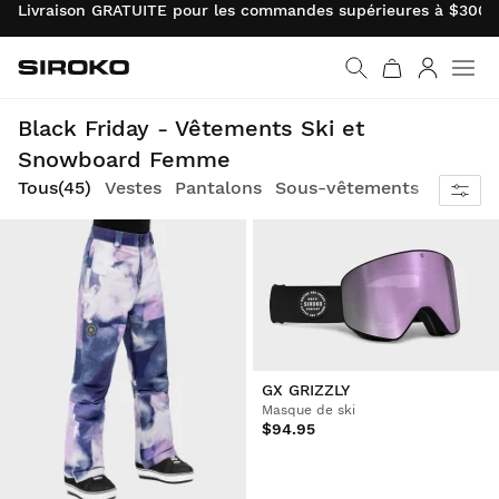
Livraison GRATUITE pour les commandes supérieures à $300.0
Siroko.com
Retourner à la page d’
Connexio
Incroyables promos sur les équipements sports d'hiver, exclusivement pendant la période Black Friday
Black Friday - Vêtements Ski et
Snowboard Femme
Tous
(45)
Vestes
Pantalons
Sous-vêtements
Masque
GX GRIZZLY
Masque de ski
$94.95