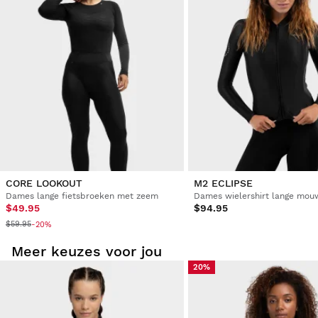
Vanuit je gebruikersaccount kun je eenvoudig en snel een
product uit je bestelling retourneren.
Je geld terugboeken naar de oorspronkelijke
Vanaf
$9.95
betaalmethode
CORE LOOKOUT
M2 ECLIPSE
Dames lange fietsbroeken met zeem
Dames wielershirt lange mou
$49.95
$94.95
$59.95
-20%
Meer keuzes voor jou
20%