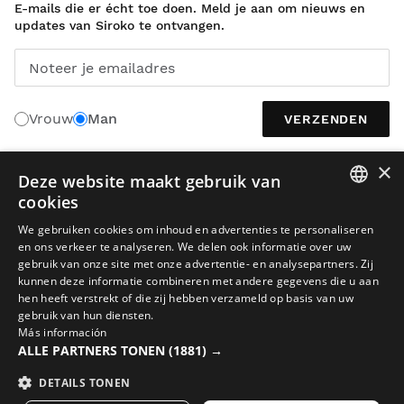
E-mails die er écht toe doen. Meld je aan om nieuws en
updates van Siroko te ontvangen.
Noteer je emailadres
Vrouw
Man
VERZENDEN
×
Deze website maakt gebruik van
NEDERLANDS
cookies
SPANISH
We gebruiken cookies om inhoud en advertenties te personaliseren
en ons verkeer te analyseren. We delen ook informatie over uw
ENGLISH
gebruik van onze site met onze advertentie- en analysepartners. Zij
kunnen deze informatie combineren met andere gegevens die u aan
GREEK
hen heeft verstrekt of die zij hebben verzameld op basis van uw
DANISH
gebruik van hun diensten.
Juridische kennisgeving
Cookies
Voorwaarden
AI in beeldmateriaal
Más información
GERMAN
ALLE PARTNERS TONEN
(1881) →
Sitemap
© 2026 Siroko
FINNISH
DETAILS TONEN