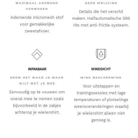
MAXIMAAL ADEMEND
GEEN WRIJVING
VERMOGEN
Details die het verschil
Ademende micromesh stof
maken. Halfautomatische SBS
voor gemakkelijke
rits met anti-frictie systeem.
zweetafvoer.
INPAKBAAR
WINDDICHT
NEEM HET WAAR JE MAAR
WIND BESCHERMING
WILT MET JE MEE
Voor uitstappen en
Eenvoudig op te vouwen om
trainingssessies met lage
overal mee te nemen zoals
temperaturen of plotselinge
bijvoorbeeld in de zakjes
weersveranderingen waarbij
achterop je wielershirt.
je wielershirt alleen niet
genoeg is.