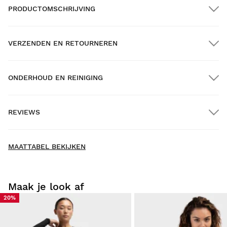
PRODUCTOMSCHRIJVING
VERZENDEN EN RETOURNEREN
ONDERHOUD EN REINIGING
GRATIS verzending bij bestellingen van meer dan $300.00
REVIEWS
Thuisbezorging
New content loaded
- Nog geen reviews voor dit product -
MAATTABEL BEKIJKEN
Schrijf als eerste een review
Maak je look af
20%
Probeer onze producten lekker thuis uit. Je hebt 30 dagen
vanaf de leverdatum om een retourzending te doen.