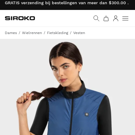
GRATIS verzending bij bestellingen van meer dan $300.00 . R
Siroko.com
Ga naar de homepage
Inloggen
Dames
Wielrennen
Fietskleding
Vesten