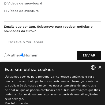
Vídeos de snowboard
Vídeos de aventura
Emails que contam. Subscreve para receber notícias e
novidades da Siroko.
Escreve o teu email
Mulher
Homem
ENVIAR
×
Este site utiliza cookies
PORTUGUÊS
Utilizamos cookies para personalizar conteúdo e anúncios e para
SPANISH
analisar o nosso tráfego. Também partilhamos informações sobre a
tua utilização do nosso site com os nossos parceiros de anúncios e
ENGLISH
de análise, que as podem combinar com outras informações que lhes
podes ter fornecido ou que recolheram a partir da tua utilização dos
GREEK
seus serviços.
Más información
DANISH