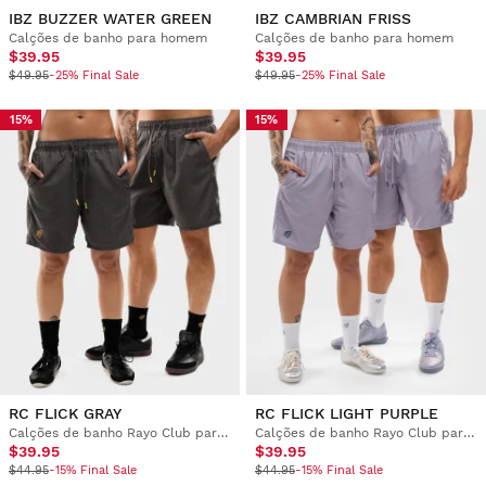
IBZ BUZZER WATER GREEN
IBZ CAMBRIAN FRISS
Calções de banho para homem
Calções de banho para homem
$39.95
$39.95
$49.95
-25% Final Sale
$49.95
-25% Final Sale
15%
15%
RC FLICK GRAY
RC FLICK LIGHT PURPLE
Calções de banho Rayo Club para homem
Calções de banho Rayo Club para homem
$39.95
$39.95
$44.95
-15% Final Sale
$44.95
-15% Final Sale