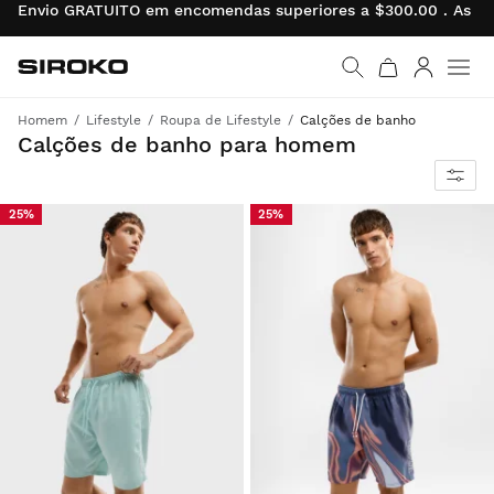
Envio GRATUITO em encomendas superiores a $300.00 . As de
Siroko.com
Ir para a página inicial
Entrar
Homem
Lifestyle
Roupa de Lifestyle
Calções de banho
Versatilidade, desempenho & o icónico estilo Siroko
Calções de banho para homem
25%
25%