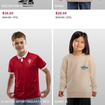
ROCKSTAR-G
GANG
$39.95
$29.95
$44.95
-15%
$39.95
-30%
K-SC120 SPORTINGUISTA RED
GANG-G