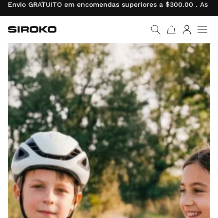
Envio GRATUITO em encomendas superiores a $300.00 . As dev
Siroko.com
Ir para a página inicial
Entrar