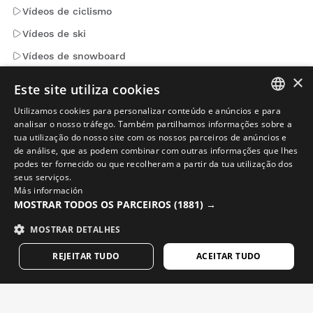
Vídeos de ciclismo
Vídeos de ski
Vídeos de snowboard
×
Vídeos de aventura
Este site utiliza cookies
Utilizamos cookies para personalizar conteúdo e anúncios e para
SPANISH
analisar o nosso tráfego. Também partilhamos informações sobre a
Emails que contam. Subscreve para receber notícias e
tua utilização do nosso site com os nossos parceiros de anúncios e
novidades da Siroko.
ENGLISH
de análise, que as podem combinar com outras informações que lhes
podes ter fornecido ou que recolheram a partir da tua utilização dos
GREEK
Escreve o teu email
seus serviços.
Más información
DANISH
MOSTRAR TODOS OS PARCEIROS
(1881) →
Mulher
Homem
ENVIAR
GERMAN
MOSTRAR DETALHES
FINNISH
REJEITAR TUDO
ACEITAR TUDO
FRENCH
PORTUGUÊS
DUTCH
POLISH