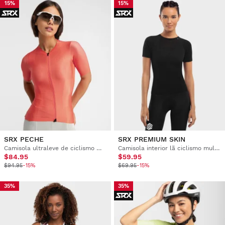
15%
15%
SRX PECHE
SRX PREMIUM SKIN
Camisola ultraleve de ciclismo mulher
Camisola interior lã ciclismo mulher
$84.95
$59.95
$94.95
-15%
$69.95
-15%
35%
35%