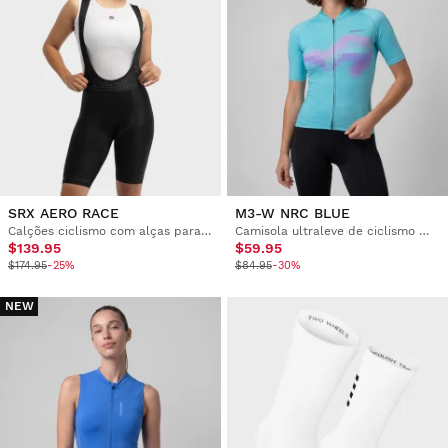
SRX AERO RACE
M3-W NRC BLUE
Calções ciclismo com alças para mulher
Camisola ultraleve de ciclismo mulher
$139.95
$59.95
$174.95
-25%
$84.95
-30%
NEW