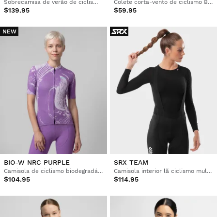
Sobrecamisa de verão de ciclismo gravel para mulher
Colete corta-vento de ciclismo Boombastic
$139.95
$59.95
NEW
BIO-W NRC PURPLE
SRX TEAM
Camisola de ciclismo biodegradável para mulher
Camisola interior lã ciclismo mulher
$104.95
$114.95