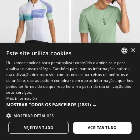
×
Este site utiliza cookies
Utilizamos cookies para personalizar conteúdo e anúncios e para
M3 ECLAT
JUNIPER
SPANISH
analisar o nosso tráfego. Também partilhamos informações sobre a
Camisola ultraleve de ciclismo mulher
T-shirt de ciclismo gravel para mulher
tua utilização do nosso site com os nossos parceiros de anúncios e
$104.95
$59.95
ENGLISH
de análise, que as podem combinar com outras informações que lhes
podes ter fornecido ou que recolheram a partir da tua utilização dos
GREEK
seus serviços.
Más información
DANISH
MOSTRAR TODOS OS PARCEIROS
(1881) →
GERMAN
MOSTRAR DETALHES
FINNISH
REJEITAR TUDO
ACEITAR TUDO
FRENCH