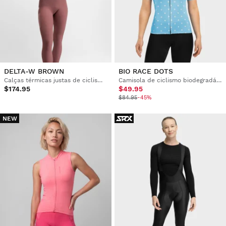
DELTA-W BROWN
BIO RACE DOTS
Calças térmicas justas de ciclismo gravel com alças para mulher
Camisola de ciclismo biodegradável para mulher
$174.95
$49.95
$84.95
-45%
NEW