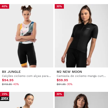
40%
30%
BX JUNGLE
M2 NEW MOON
Calções ciclismo com alças para mulher
Camisola de ciclismo manga curta mulher
$94.95
$59.95
$149.95
-40%
$84.95
-30%
25%
30%