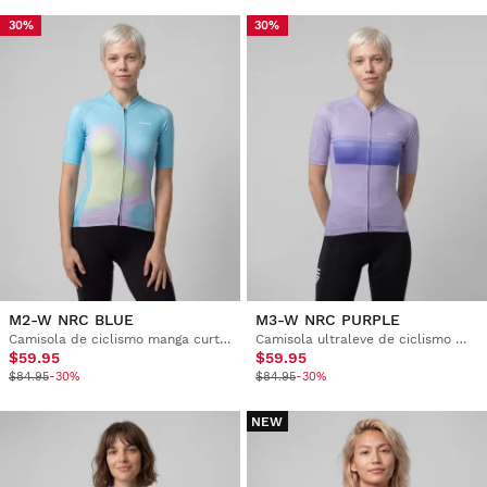
30%
30%
M2-W NRC BLUE
M3-W NRC PURPLE
Camisola de ciclismo manga curta mulher
Camisola ultraleve de ciclismo mulher
$59.95
$59.95
$84.95
-30%
$84.95
-30%
NEW