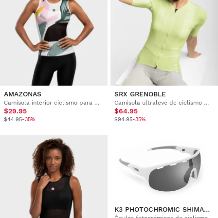
AMAZONAS
SRX GRENOBLE
Camisola interior ciclismo para mulher
Camisola ultraleve de ciclismo mulher
$29.95
$64.95
$44.95
-35%
$94.95
-35%
K3 PHOTOCHROMIC SHIMANAMI KAIDO
Óculos fotocrómicos de ciclismo